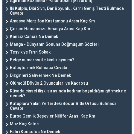
Ağırman Eczanesi - Palandöken (Erzurum)
İki Kulplu, Dibi Sivri, Dar Boyunlu, Karnı Geniş Testi Bulmaca
Cevabı
Amasya Merzifon Kastamonu Arası Kaç Km
Çorum Hamamözü Amasya Arası Kaç Km
Kansız Cansız Ne Demek
Manga - Dünyanın Sonuna Doğmuşum Sözleri
Teşvikiye Fırın Sokak
Belge numarası ile kimlik aynı mı?
Bölüştürmek Bulmaca Cevabı
Dizginleri Salıvermek Ne Demek
Ölümcül Dövüş 2 Oyuncuları ve Kadrosu
Rüyada cinsel ilişki sırasında kadının boşaldığını görmek ne
demek?
Kutuplara Yakın Yerlerdeki Bodur Bitki Örtüsü Bulmaca
Cevabı
Bursa Gemlik Beşevler Nilüfer Arası Kaç Km
Muz Kaç Kalori
Fahri Konsolos Ne Demek