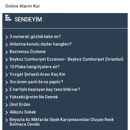
Online Alarm Kur
SENDEYİM
3 numaralı gözlük kalın mı?
Aldatma konulu diziler hangileri?
Bestemsu Özdemir
Beykoz Cumhuriyet Eczanesi - Beykoz Cumhuriyet (İstanbul)
10 Plaka hangi ilçelere ait?
Yozgat Şefaatli Arası Kaç Km
Sıvı krem şanti ile ne yapılır?
E harfiyle başlayan kaç tane bitki var?
Yükseköğretim Ne Demek
Ümit Erdim
Akkuzu Sokak
Beyazla Az Miktarda Siyah Karışmasından Oluşan Renk
Bulmaca Cevabı