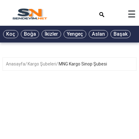
×
☰
BİYOGRAFİ
Koç
Boğa
İkizler
Yengeç
Aslan
Başak
T
GALERİ
GÜZEL
SÖZLER
Anasayfa
Kargo Şubeleri
MNG Kargo Sinop Şubesi
GÜNLÜK
BURÇ
ŞİİR
RÜYA
TABİRLERİ
TÜRKÜ
SÖZLERİ
YEMEK