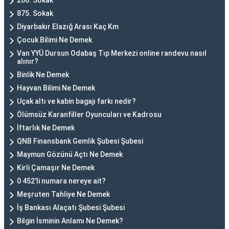
260. Sokak
875. Sokak
Diyarbakır Elazığ Arası Kaç Km
Çocuk Bilimi Ne Demek
Van YYÜ Dursun Odabaş Tıp Merkezi online randevu nasıl
alınır?
Binlik Ne Demek
Hayvan Bilimi Ne Demek
Uçak altı ve kabin bagajı farkı nedir?
Ölümsüz Karanfiller Oyuncuları ve Kadrosu
İftarlık Ne Demek
QNB Finansbank Gemlik Şubesi Şubesi
Maymun Gözünü Açtı Ne Demek
Kirli Çamaşır Ne Demek
0 452'li numara nereye ait?
Meşruten Tahliye Ne Demek
İş Bankası Alaçatı Şubesi Şubesi
Bilgin İsminin Anlamı Ne Demek?