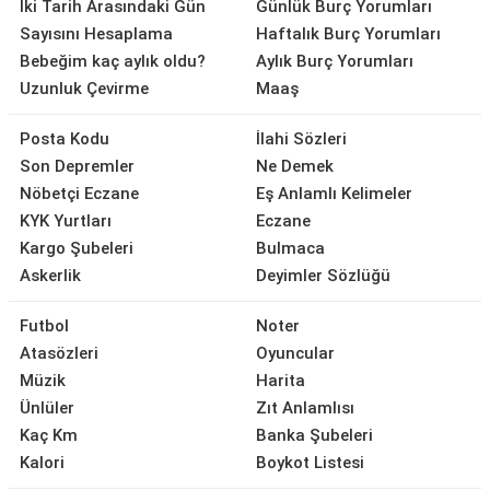
İki Tarih Arasındaki Gün
Günlük Burç Yorumları
Sayısını Hesaplama
Haftalık Burç Yorumları
Bebeğim kaç aylık oldu?
Aylık Burç Yorumları
Uzunluk Çevirme
Maaş
Posta Kodu
İlahi Sözleri
Son Depremler
Ne Demek
Nöbetçi Eczane
Eş Anlamlı Kelimeler
KYK Yurtları
Eczane
Kargo Şubeleri
Bulmaca
Askerlik
Deyimler Sözlüğü
Futbol
Noter
Atasözleri
Oyuncular
Müzik
Harita
Ünlüler
Zıt Anlamlısı
Kaç Km
Banka Şubeleri
Kalori
Boykot Listesi