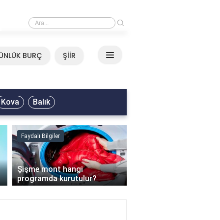
›
Mirkelam - Tavla Sözleri
ÜNLÜK BURÇ
ŞİİR
Kova
Balık
Faydalı Bilgiler
Faydalı Bilgiler
›
Şişme mont hangi
programda kurutulur?
Şofben suyu neden ısı