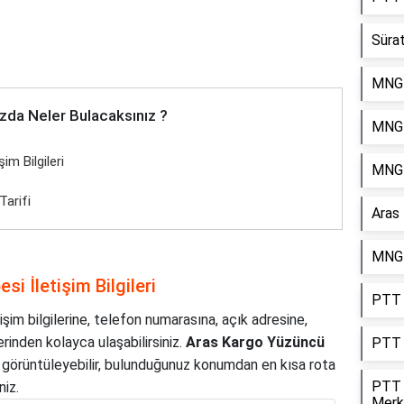
Süra
MNG 
zda Neler Bulacaksınız ?
MNG 
im Bilgileri
MNG 
Tarifi
Aras
MNG 
i İletişim Bilgileri
PTT 
işim bilgilerine, telefon numarasına, açık adresine,
rinden kolayca ulaşabilirsiniz.
Aras Kargo Yüzüncü
PTT 
i görüntüleyebilir, bulunduğunuz konumdan en kısa rota
PTT 
niz.
Merk