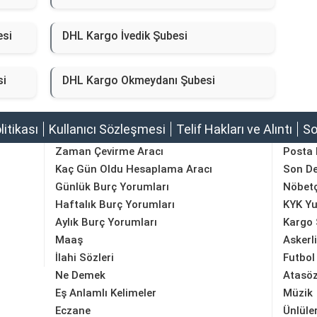
esi
DHL Kargo İvedik Şubesi
si
DHL Kargo Okmeydanı Şubesi
olitikası
Kullanıcı Sözleşmesi
Telif Hakları ve Alıntı
So
Zaman Çevirme Aracı
Posta
Kaç Gün Oldu Hesaplama Aracı
Son D
Günlük Burç Yorumları
Nöbetç
Haftalık Burç Yorumları
KYK Yu
Aylık Burç Yorumları
Kargo 
Maaş
Askerl
İlahi Sözleri
Futbol
Ne Demek
Atasöz
Eş Anlamlı Kelimeler
Müzik
Eczane
Ünlüle