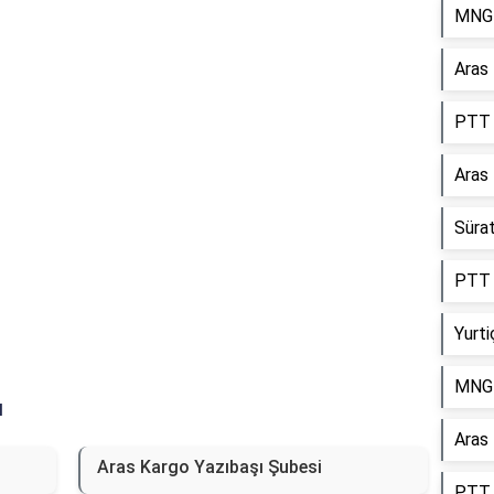
MNG 
Reklam Alanı
Aras
PTT 
Aras
Süra
PTT 
Yurti
MNG 
ı
Aras
Aras Kargo Yazıbaşı Şubesi
PTT 