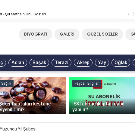
‹
er - Şu Metrisin Önü Sözleri
BİYOGRAFİ
GALERİ
GÜZEL SÖZLER
G
eç
Aslan
Başak
Terazi
Akrep
Yay
Oğlak
Sağlık
Faydalı Bilgiler
Şeker hastaları kestane
İSKİ abonelik iptali nasıl
yiyebilir mi?
yapılır?
Yüzüncü Yıl Şubesi