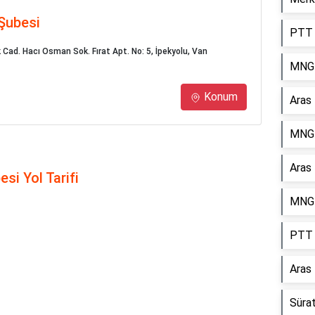
Şubesi
PTT 
Cad. Hacı Osman Sok. Fırat Apt. No: 5, İpekyolu, Van
MNG 
Konum
Aras
MNG 
Aras
si Yol Tarifi
MNG 
PTT 
Aras
Süra