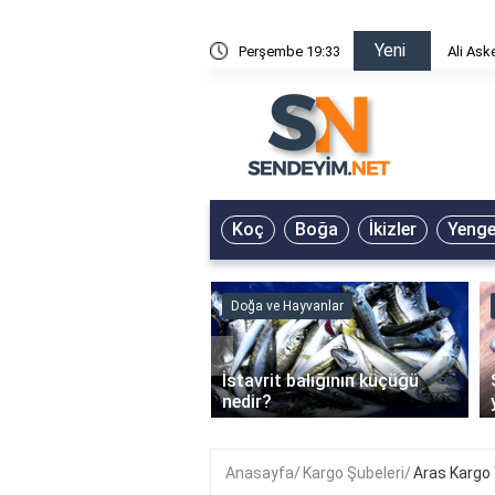
Yeni
risin Önü Sözleri
Perşembe 19:33
Ali Ask
Koç
Boğa
İkizler
Yeng
ve Hayvanlar
Doğa ve Hayvanlar
‹
li en çok hangi iklimde
İstavrit balığının küçüğü
r?
nedir?
Anasayfa
Kargo Şubeleri
Aras Kargo 