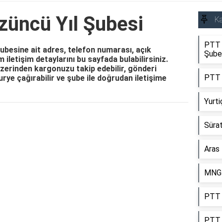
züncü Yıl Şubesi
Ka
PTT K
besine ait adres, telefon numarası, açık
Şube
m iletişim detaylarını bu sayfada bulabilirsiniz.
zerinden kargonuzu takip edebilir, gönderi
PTT 
 kurye çağırabilir ve şube ile doğrudan iletişime
Yurt
Reklam Alanı
Sürat
Aras
MNG 
PTT K
PTT 