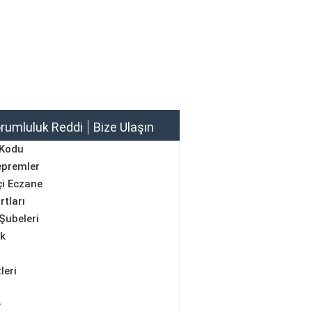
rumluluk Reddi
Bize Ulaşın
 Kodu
epremler
i Eczane
rtları
Şubeleri
ik
leri
r