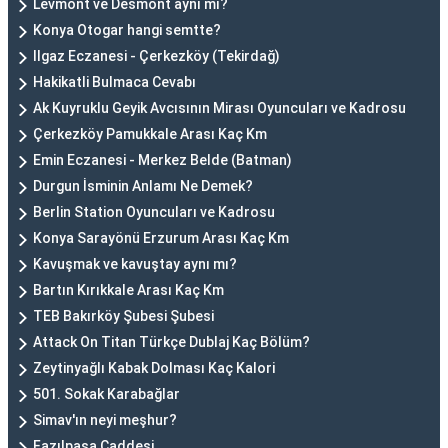
Levmont ve Desmont aynı mı?
Konya Otogar hangi semtte?
Ilgaz Eczanesi - Çerkezköy (Tekirdağ)
Hakikatli Bulmaca Cevabı
Ak Kuyruklu Geyik Avcısının Mirası Oyuncuları ve Kadrosu
Çerkezköy Pamukkale Arası Kaç Km
Emin Eczanesi - Merkez Belde (Batman)
Durgun İsminin Anlamı Ne Demek?
Berlin Station Oyuncuları ve Kadrosu
Konya Sarayönü Erzurum Arası Kaç Km
Kavuşmak ve kavuştay aynı mı?
Bartın Kırıkkale Arası Kaç Km
TEB Bakırköy Şubesi Şubesi
Attack On Titan Türkçe Dublaj Kaç Bölüm?
Zeytinyağlı Kabak Dolması Kaç Kalori
501. Sokak Karabağlar
Simav'ın neyi meşhur?
Fazılpaşa Caddesi