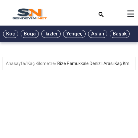
×
☰
BİYOGRAFİ
Koç
Boğa
İkizler
Yengeç
Aslan
Başak
T
GALERİ
GÜZEL
SÖZLER
Anasayfa
Kaç Kilometre
Rize Pamukkale Denizli Arası Kaç Km
GÜNLÜK
BURÇ
ŞİİR
RÜYA
TABİRLERİ
TÜRKÜ
SÖZLERİ
YEMEK