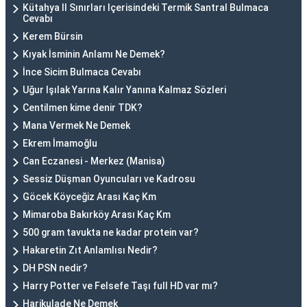
Kütahya Il Sınırları Içerisindeki Termik Santral Bulmaca
Cevabı
Kerem Bürsin
Kıyak İsminin Anlamı Ne Demek?
İnce Sicim Bulmaca Cevabı
Uğur Işılak Yarına Kalır Yanına Kalmaz Sözleri
Centilmen kime denir TDK?
Mana Vermek Ne Demek
Ekrem İmamoğlu
Can Eczanesi - Merkez (Manisa)
Sessiz Düşman Oyuncuları ve Kadrosu
Göcek Köyceğiz Arası Kaç Km
Mimaroba Bakırköy Arası Kaç Km
500 gram tavukta ne kadar protein var?
Hakaretin Zıt Anlamlısı Nedir?
DH PSN nedir?
Harry Potter ve Felsefe Taşı full HD var mı?
Harikulade Ne Demek