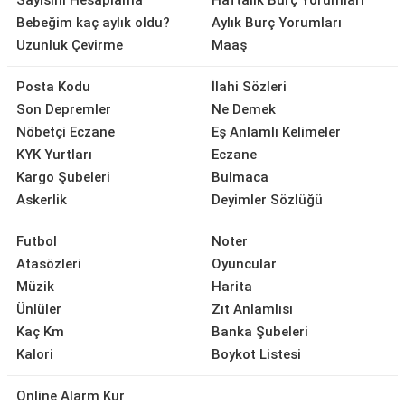
Sayısını Hesaplama
Haftalık Burç Yorumları
Bebeğim kaç aylık oldu?
Aylık Burç Yorumları
Uzunluk Çevirme
Maaş
Posta Kodu
İlahi Sözleri
Son Depremler
Ne Demek
Nöbetçi Eczane
Eş Anlamlı Kelimeler
KYK Yurtları
Eczane
Kargo Şubeleri
Bulmaca
Askerlik
Deyimler Sözlüğü
Futbol
Noter
Atasözleri
Oyuncular
Müzik
Harita
Ünlüler
Zıt Anlamlısı
Kaç Km
Banka Şubeleri
Kalori
Boykot Listesi
Online Alarm Kur