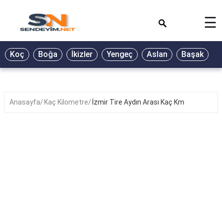
×
☰
BİYOGRAFİ
Koç
Boğa
İkizler
Yengeç
Aslan
Başak
T
GALERİ
GÜZEL
SÖZLER
Anasayfa
Kaç Kilometre
İzmir Tire Aydın Arası Kaç Km
GÜNLÜK
BURÇ
ŞİİR
RÜYA
TABİRLERİ
TÜRKÜ
SÖZLERİ
YEMEK