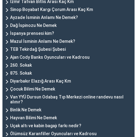
İzmir Tatvan Bitlis Arası Kaç Km
Sinop Boyabat Kargı Çorum Arası Kaç Km
Ayzade İsminin Anlamı Ne Demek?
Dağ İspinozu Ne Demek
İspanya prensesi kim?
Mazul İsminin Anlamı Ne Demek?
TEB Tekirdağ Şubesi Şubesi
Ajan Cody Banks Oyuncuları ve Kadrosu
260. Sokak
875. Sokak
Diyarbakır Elazığ Arası Kaç Km
Çocuk Bilimi Ne Demek
Van YYÜ Dursun Odabaş Tıp Merkezi online randevu nasıl
alınır?
Binlik Ne Demek
Hayvan Bilimi Ne Demek
Uçak altı ve kabin bagajı farkı nedir?
Ölümsüz Karanfiller Oyuncuları ve Kadrosu