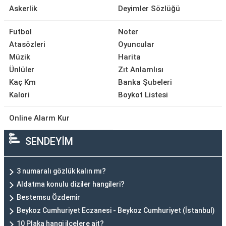
Askerlik
Deyimler Sözlüğü
Futbol
Noter
Atasözleri
Oyuncular
Müzik
Harita
Ünlüler
Zıt Anlamlısı
Kaç Km
Banka Şubeleri
Kalori
Boykot Listesi
Online Alarm Kur
SENDEYİM
3 numaralı gözlük kalın mı?
Aldatma konulu diziler hangileri?
Bestemsu Özdemir
Beykoz Cumhuriyet Eczanesi - Beykoz Cumhuriyet (İstanbul)
10 Plaka hangi ilçelere ait?