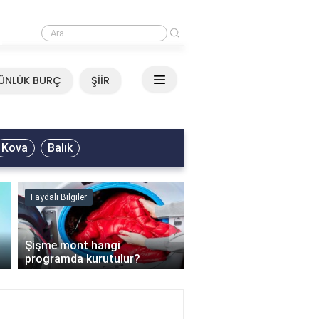
›
Mirkelam - Tavla Sözleri
ÜNLÜK BURÇ
ŞİİR
Kova
Balık
Faydalı Bilgiler
Faydalı Bilgiler
›
Şişme mont hangi
programda kurutulur?
Şofben suyu neden ısı