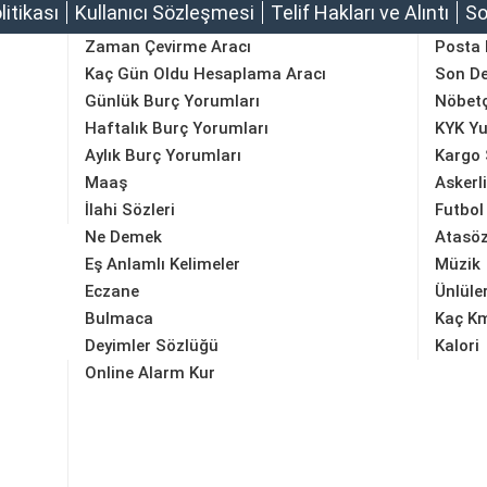
olitikası
Kullanıcı Sözleşmesi
Telif Hakları ve Alıntı
So
Zaman Çevirme Aracı
Posta
Kaç Gün Oldu Hesaplama Aracı
Son D
Günlük Burç Yorumları
Nöbetç
Haftalık Burç Yorumları
KYK Yu
Aylık Burç Yorumları
Kargo 
Maaş
Askerl
İlahi Sözleri
Futbol
Ne Demek
Atasöz
Eş Anlamlı Kelimeler
Müzik
Eczane
Ünlüle
Bulmaca
Kaç K
Deyimler Sözlüğü
Kalori
Online Alarm Kur