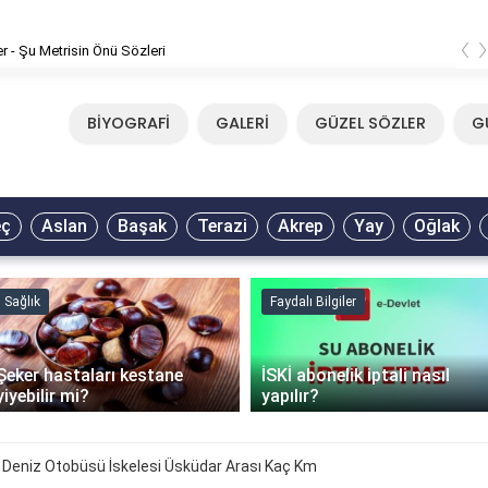
‹
er - Şu Metrisin Önü Sözleri
BİYOGRAFİ
GALERİ
GÜZEL SÖZLER
G
eç
Aslan
Başak
Terazi
Akrep
Yay
Oğlak
Sağlık
Faydalı Bilgiler
Şeker hastaları kestane
İSKİ abonelik iptali nasıl
yiyebilir mi?
yapılır?
y Deniz Otobüsü İskelesi Üsküdar Arası Kaç Km