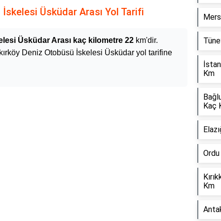
İskelesi Üsküdar Arası Yol Tarifi
Mers
lesi Üsküdar Arası kaç kilometre 22
km'dir.
Tüney
kırköy Deniz Otobüsü İskelesi Üsküdar yol tarifine
İstan
Km
Bağl
Kaç 
Elazı
Ordu
Kırık
Km
Anta