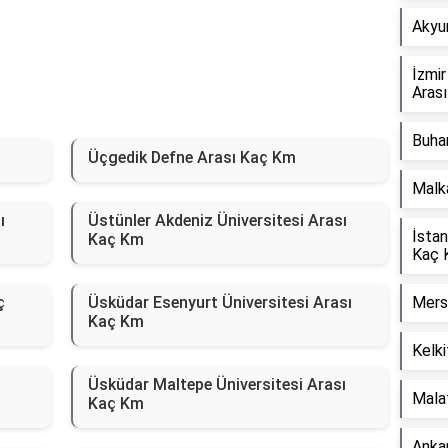
Akyur
İzmi
Aras
Buhar
Üçgedik Defne Arası Kaç Km
Malk
ı
Üstünler Akdeniz Üniversitesi Arası
İstan
Kaç Km
Kaç 
ç
Üsküdar Esenyurt Üniversitesi Arası
Mers
Kaç Km
Kelki
Üsküdar Maltepe Üniversitesi Arası
Mala
Kaç Km
Ankar