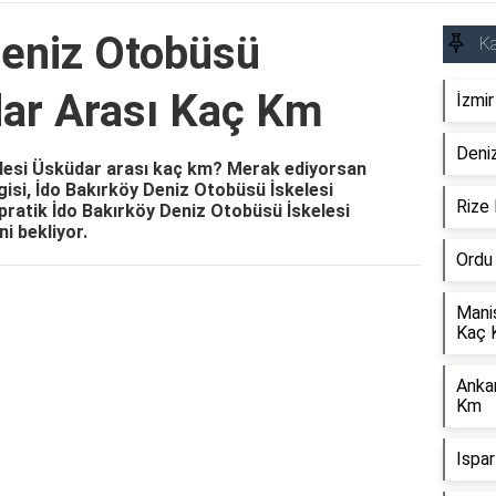
Deniz Otobüsü
Ka
dar Arası Kaç Km
İzmi
Deniz
elesi Üsküdar arası kaç km? Merak ediyorsan
isi, İdo Bakırköy Deniz Otobüsü İskelesi
Rize
ratik İdo Bakırköy Deniz Otobüsü İskelesi
i bekliyor.
Ordu
Reklam Alanı
Mani
Kaç 
Anka
Km
Ispa