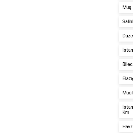
Muş 
Sali
Düzc
İstan
Bilec
Reklam Alanı
Elaz
Muğl
İsta
Km
Havz