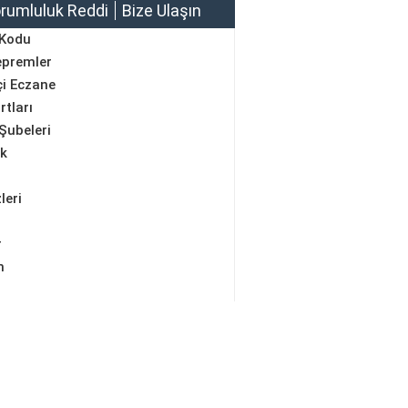
rumluluk Reddi
Bize Ulaşın
 Kodu
epremler
i Eczane
rtları
Şubeleri
ik
leri
r
m