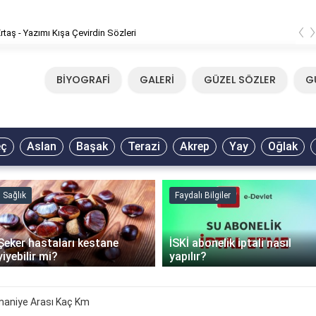
‹
rtaş - Yazımı Kışa Çevirdin Sözleri
BİYOGRAFİ
GALERİ
GÜZEL SÖZLER
G
eç
Aslan
Başak
Terazi
Akrep
Yay
Oğlak
Sağlık
Faydalı Bilgiler
Şeker hastaları kestane
İSKİ abonelik iptali nasıl
yiyebilir mi?
yapılır?
maniye Arası Kaç Km