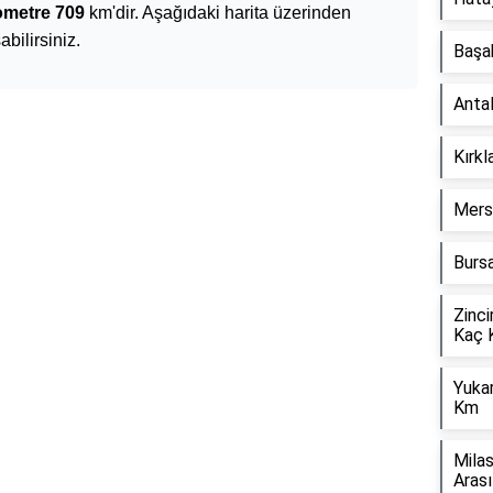
ometre 709
km'dir. Aşağıdaki harita üzerinden
bilirsiniz.
Başa
Anta
Kırkl
Mers
Bursa
Zinci
Kaç 
Yuka
Km
Mila
Aras