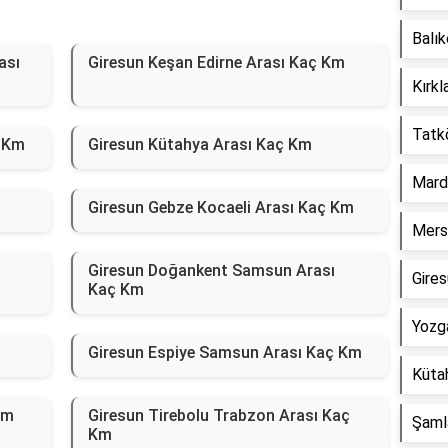
Balık
ası
Giresun Keşan Edirne Arası Kaç Km
Kırkl
Tatk
ç Km
Giresun Kütahya Arası Kaç Km
Mard
Giresun Gebze Kocaeli Arası Kaç Km
Mersi
Giresun Doğankent Samsun Arası
Gire
Kaç Km
Yozg
Giresun Espiye Samsun Arası Kaç Km
Küta
Km
Giresun Tirebolu Trabzon Arası Kaç
Şaml
Km