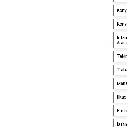
Konya
Kony
Reklam Alanı
İsta
Aras
Tekir
Trab
Mana
İlka
Bart
İsta