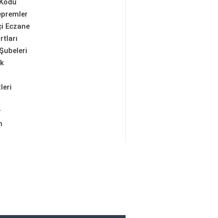
 Kodu
epremler
i Eczane
rtları
Şubeleri
ik
leri
r
m