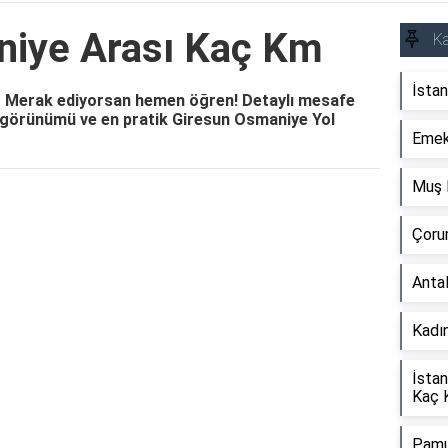
niye Arası Kaç Km
Ka
İstan
 Merak ediyorsan hemen öğren! Detaylı mesafe
a görünümü ve en pratik Giresun Osmaniye Yol
Emek
Muş 
Reklam Alanı
Çoru
Anta
Kadın
İstan
Kaç 
Pamu