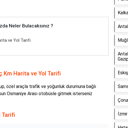
Kalk
zda Neler Bulacaksınız ?
Anta
Muğla
ta ve Yol Tarifi
Anta
Gazi
 Km Harita ve Yol Tarifi
Eskiş
up, özel araçla trafik ve yoğunluk durumuna bağlı
Sams
esun Osmaniye Arası otobüsle gitmek isterseniz
Çoru
İzmir
Tarifi
Hata