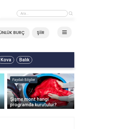
›
Neşet Ertaş - Yazımı Kışa Çevirdin Sözleri
ÜNLÜK BURÇ
ŞİİR
Kova
Balık
Faydalı Bilgiler
Faydalı Bilgiler
›
Şişme mont hangi
programda kurutulur?
Şofben suyu neden ısı