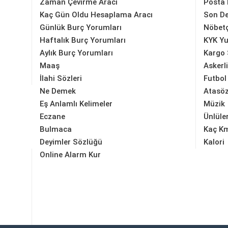
Zaman Çevirme Aracı
Posta
Kaç Gün Oldu Hesaplama Aracı
Son D
Günlük Burç Yorumları
Nöbetç
Haftalık Burç Yorumları
KYK Yu
Aylık Burç Yorumları
Kargo 
Maaş
Askerl
İlahi Sözleri
Futbol
Ne Demek
Atasöz
Eş Anlamlı Kelimeler
Müzik
Eczane
Ünlüle
Bulmaca
Kaç K
Deyimler Sözlüğü
Kalori
Online Alarm Kur