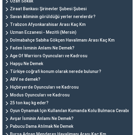
Ozan Sokak
Ziraat Bankası Şirinevler Şubesi Şubesi
Savan ikliminin görüldüğü yerler nerelerdir?
Trabzon Afyonkarahisar Arası Kaç Km
Uzman Eczanesi - Mezitli (Mersin)
Dolmabahçe Sabiha Gökçen Havalimanı Arası Kaç Km
Faden İsminin Anlamı Ne Demek?
Age Of Warriors Oyuncuları ve Kadrosu
Hapşu Ne Demek
Türkiye coğrafi konum olarak nerede bulunur?
ABV ne demek?
Hiçbiryerde Oyuncuları ve Kadrosu
Modus Oyuncuları ve Kadrosu
25 ton kaç kg eder?
Oyun Oynamak Için Kullanılan Kumanda Kolu Bulmaca Cevabı
Avşar İsminin Anlamı Ne Demek?
Pabucu Dama Atılmak Ne Demek
Bursa Adnan Menderes Havalimanı Arası Kaç Km