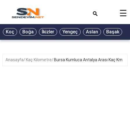
×
☰
BİYOGRAFİ
Koç
Boğa
İkizler
Yengeç
Aslan
Başak
T
GALERİ
GÜZEL
SÖZLER
Anasayfa
Kaç Kilometre
Bursa Kumluca Antalya Arası Kaç Km
GÜNLÜK
BURÇ
ŞİİR
RÜYA
TABİRLERİ
TÜRKÜ
SÖZLERİ
YEMEK