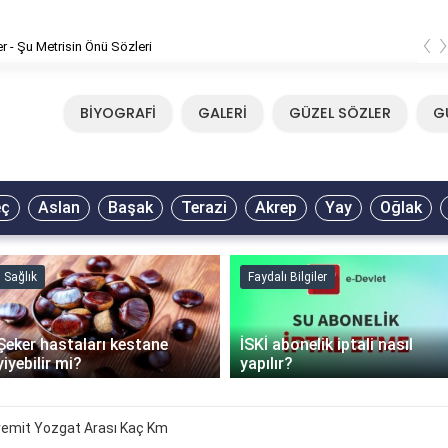
‹
er - Şu Metrisin Önü Sözleri
BİYOGRAFİ
GALERİ
GÜZEL SÖZLER
G
eç
Aslan
Başak
Terazi
Akrep
Yay
Oğlak
Sağlık
Faydalı Bilgiler
Şeker hastaları kestane
İSKİ abonelik iptali nasıl
yiyebilir mi?
yapılır?
dremit Yozgat Arası Kaç Km