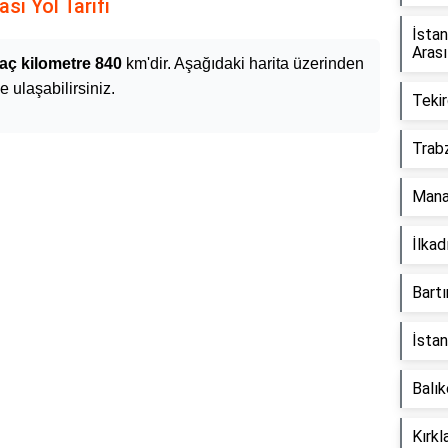
sı Yol Tarifi
İsta
Aras
kaç kilometre 840
km'dir. Aşağıdaki harita üzerinden
e ulaşabilirsiniz.
Tekir
Trab
Mana
İlka
Bart
İsta
Balık
Kırkl