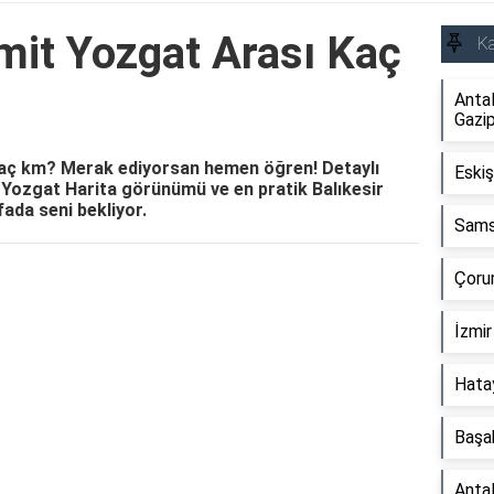
mit Yozgat Arası Kaç
Ka
Anta
Gazi
kaç km? Merak ediyorsan hemen öğren! Detaylı
Eskiş
t Yozgat Harita görünümü ve en pratik Balıkesir
ada seni bekliyor.
Sams
Çoru
Reklam Alanı
İzmir
Hata
Başa
Anta