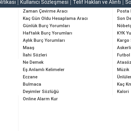
olitikası
Kullanıcı Sözleşmesi
Telif Hakları ve Alıntı
So
Zaman Çevirme Aracı
Posta
Kaç Gün Oldu Hesaplama Aracı
Son D
Günlük Burç Yorumları
Nöbetç
Haftalık Burç Yorumları
KYK Yu
Aylık Burç Yorumları
Kargo 
Maaş
Askerl
İlahi Sözleri
Futbol
Ne Demek
Atasöz
Eş Anlamlı Kelimeler
Müzik
Eczane
Ünlüle
Bulmaca
Kaç K
Deyimler Sözlüğü
Kalori
Online Alarm Kur