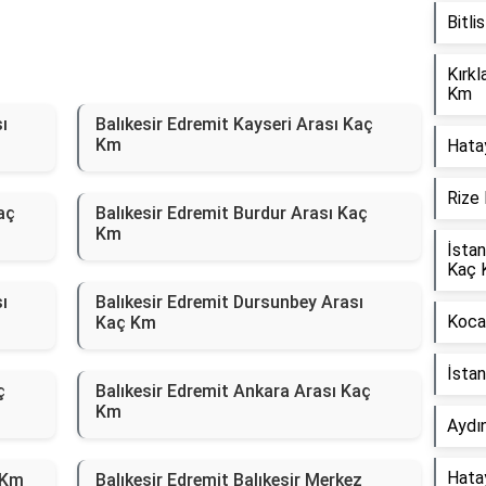
Bitli
Kırkl
Km
ı
Balıkesir Edremit Kayseri Arası Kaç
Km
Hata
Rize 
aç
Balıkesir Edremit Burdur Arası Kaç
Km
İstan
Kaç 
ı
Balıkesir Edremit Dursunbey Arası
Kocae
Kaç Km
İsta
ç
Balıkesir Edremit Ankara Arası Kaç
Km
Aydı
Hata
 Km
Balıkesir Edremit Balıkesir Merkez