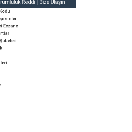
rumluluk Reddi
Bize Ulaşın
 Kodu
epremler
i Eczane
rtları
Şubeleri
ik
leri
r
m