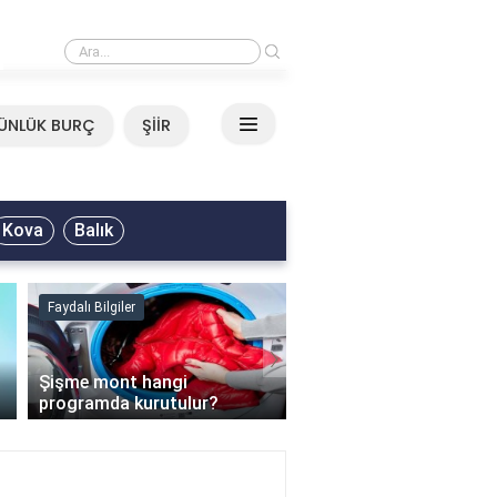
›
Mirkelam - Tavla Sözleri
ÜNLÜK BURÇ
ŞİİR
Kova
Balık
Faydalı Bilgiler
Faydalı Bilgiler
›
Şişme mont hangi
programda kurutulur?
Şofben suyu neden ısı