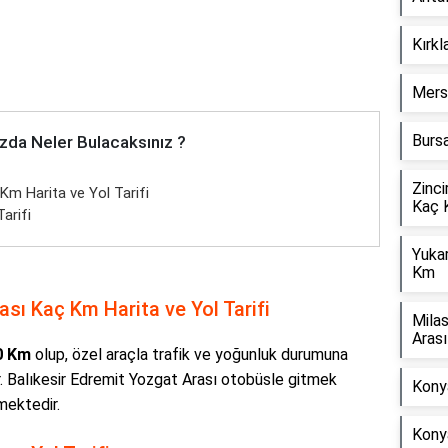
Kırkl
Mers
Bursa
zda Neler Bulacaksınız ?
Zinci
Km Harita ve Yol Tarifi
Kaç 
arifi
Yuka
Km
ası Kaç Km Harita ve Yol Tarifi
Mila
Aras
0 Km
olup, özel araçla trafik ve yoğunluk durumuna
r. Balıkesir Edremit Yozgat Arası otobüsle gitmek
Konya
mektedir.
Kony