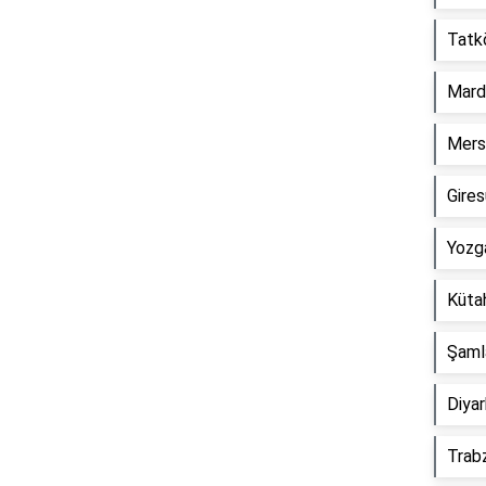
Tatk
Mard
Mersi
Gire
Reklam Alanı
Yozg
Küta
Şaml
Diyar
Trab