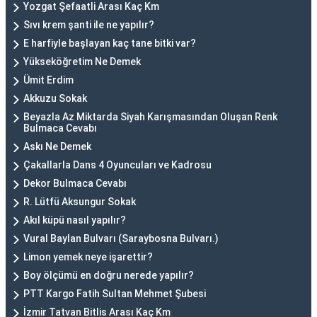
Yozgat Şefaatli Arası Kaç Km
Sıvı krem şanti ile ne yapılır?
E harfiyle başlayan kaç tane bitki var?
Yükseköğretim Ne Demek
Ümit Erdim
Akkuzu Sokak
Beyazla Az Miktarda Siyah Karışmasından Oluşan Renk
Bulmaca Cevabı
Askı Ne Demek
Çakallarla Dans 4 Oyuncuları ve Kadrosu
Dekor Bulmaca Cevabı
R. Lütfü Aksungur Sokak
Akıl küpü nasıl yapılır?
Vural Baylan Bulvarı (Saraybosna Bulvarı.)
Limon yemek neye işarettir?
Boy ölçümü en doğru nerede yapılır?
PTT Kargo Fatih Sultan Mehmet Şubesi
İzmir Tatvan Bitlis Arası Kaç Km