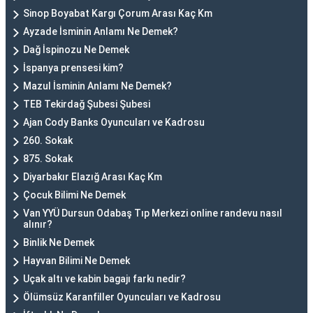
Sinop Boyabat Kargı Çorum Arası Kaç Km
Ayzade İsminin Anlamı Ne Demek?
Dağ İspinozu Ne Demek
İspanya prensesi kim?
Mazul İsminin Anlamı Ne Demek?
TEB Tekirdağ Şubesi Şubesi
Ajan Cody Banks Oyuncuları ve Kadrosu
260. Sokak
875. Sokak
Diyarbakır Elazığ Arası Kaç Km
Çocuk Bilimi Ne Demek
Van YYÜ Dursun Odabaş Tıp Merkezi online randevu nasıl
alınır?
Binlik Ne Demek
Hayvan Bilimi Ne Demek
Uçak altı ve kabin bagajı farkı nedir?
Ölümsüz Karanfiller Oyuncuları ve Kadrosu