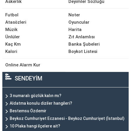
Askerlik
Deyimler Sözlüğü
Futbol
Noter
Atasözleri
Oyuncular
Müzik
Harita
Ünlüler
Zıt Anlamlısı
Kaç Km
Banka Şubeleri
Kalori
Boykot Listesi
Online Alarm Kur
SENDEYİM
3 numaralı gözlük kalın mı?
Aldatma konulu diziler hangileri?
Bestemsu Özdemir
Beykoz Cumhuriyet Eczanesi - Beykoz Cumhuriyet (İstanbul)
10 Plaka hangi ilçelere ait?