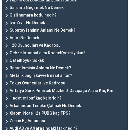
Yapı Kredi Zonguldak Şubesi Şubesi
Sarsıntı Geçirmek Ne Demek
Gizli numara kodu nedir?
Ivır Zıvır Ne Demek
Subutay İsminin Anlamı Ne Demek?
Anüri Ne Demek
120 Oyuncuları ve Kadrosu
Gebze İstanbul'a mı Kocaeli'ye mi yakın?
Çatalhöyük Sokak
Basut İsminin Anlamı Ne Demek?
Metalik bağın kuvveti nasıl artar?
Fokus Oyuncuları ve Kadrosu
Antalya Serik Pınarcık Muzkent Gazipaşa Arası Kaç Km
1 adet eti puf kaç kaloridir?
Arkasından Teneke Çalmak Ne Demek
Xiaomi Note 12s PUBG kaç FPS?
Zerrin Eş Anlamlısı
Audi A3 ve A4 arasındaki fark nedir?