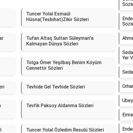
Sözle
Tuncer Yolal Esmaül
Ender
Hüsna(Tesbihat)Zikir Sözleri
Sözle
ar
Tufan Altaş Sultan Süleyman'a
Ahme
Kalmayan Dünya Sözleri
Seda
Yer V
Tolga Ömer Yeşilbaş Benim Köyüm
Cennettir Sözleri
Sedat
Orha
ri
Tevhide Gel Tevhide Sözleri
Ubeyd
m
Tevfik Paksoy Aldanma Sözleri
Emra
Ende
l
Tuncer Yolal Özledim Resulü Sözleri