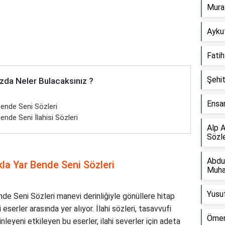
Murat
Aykut
Fatih
Şehit
zda Neler Bulacaksınız ?
Ensar
Bende Seni Sözleri
ende Seni İlahisi Sözleri
Alp A
Sözle
Abdu
kla Yar Bende Seni Sözleri
Muha
Yusuf
nde Seni Sözleri manevi derinliğiyle gönüllere hitap
serler arasında yer alıyor. İlahi sözleri, tasavvufi
Ömer
nleyeni etkileyen bu eserler, ilahi severler için adeta