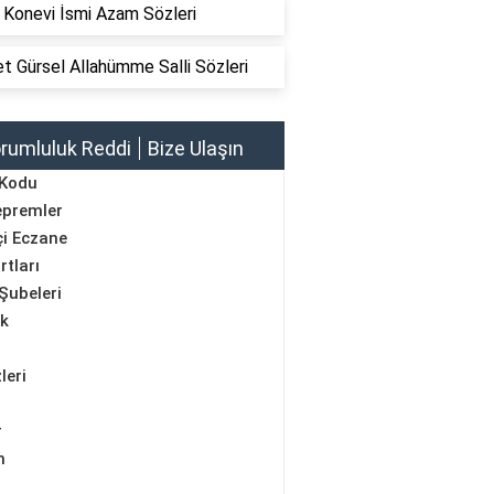
 Konevi İsmi Azam Sözleri
 Gürsel Allahümme Salli Sözleri
rumluluk Reddi
Bize Ulaşın
 Kodu
epremler
i Eczane
rtları
Şubeleri
ik
leri
r
m