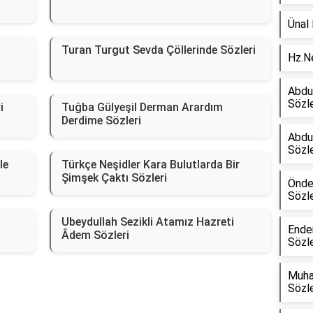
Ünal 
Turan Turgut Sevda Çöllerinde Sözleri
Hz.Ne
Abdul
Sözle
i
Tuğba Gülyeşil Derman Arardım
Derdime Sözleri
Abdu
Sözle
le
Türkçe Neşidler Kara Bulutlarda Bir
Şimşek Çaktı Sözleri
Önder
Sözle
Ubeydullah Sezikli Atamız Hazreti
Ende
Âdem Sözleri
Sözle
Muha
Sözle