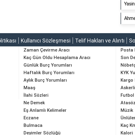
Yasin
Ahmet
olitikası
Kullanıcı Sözleşmesi
Telif Hakları ve Alıntı
So
Zaman Çevirme Aracı
Posta
Kaç Gün Oldu Hesaplama Aracı
Son D
Günlük Burç Yorumları
Nöbetç
Haftalık Burç Yorumları
KYK Yu
Aylık Burç Yorumları
Kargo 
Maaş
Askerl
İlahi Sözleri
Futbol
Ne Demek
Atasöz
Eş Anlamlı Kelimeler
Müzik
Eczane
Ünlüle
Bulmaca
Kaç K
Deyimler Sözlüğü
Kalori