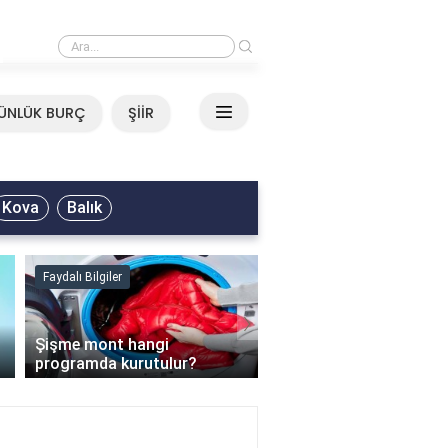
›
Mirkelam - Tavla Sözleri
ÜNLÜK BURÇ
ŞİİR
Kova
Balık
Faydalı Bilgiler
Faydalı Bilgiler
›
Şişme mont hangi
programda kurutulur?
Şofben suyu neden ısı