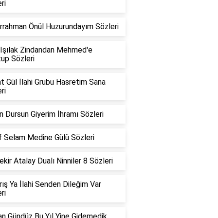
ri
rrahman Önül Huzurundayım Sözleri
 Işılak Zindandan Mehmed'e
up Sözleri
t Gül İlahi Grubu Hasretim Sana
ri
 Dursun Giyerim İhramı Sözleri
f Selam Medine Gülü Sözleri
kir Atalay Dualı Ninniler 8 Sözleri
ırış Ya İlahi Senden Dileğim Var
ri
n Gündüz Bu Yıl Yine Gidemedik