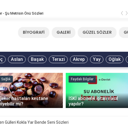
‹
er - Şu Metrisin Önü Sözleri
BİYOGRAFİ
GALERİ
GÜZEL SÖZLER
G
eç
Aslan
Başak
Terazi
Akrep
Yay
Oğlak
Sağlık
Faydalı Bilgiler
Şeker hastaları kestane
İSKİ abonelik iptali nasıl
yiyebilir mi?
yapılır?
en Gülleri Kokla Yar Bende Seni Sözleri