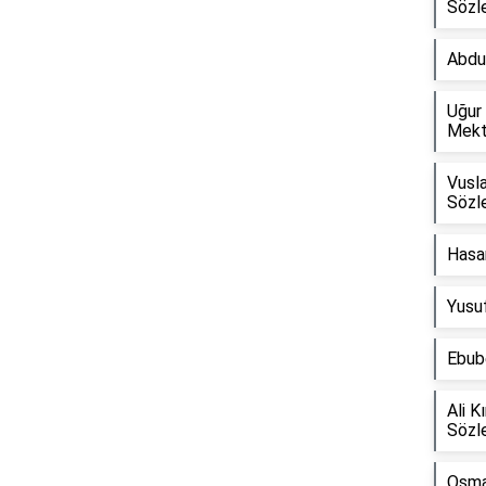
Sözle
Abdu
Uğur
Reklam Alanı
Mekt
Vusla
Sözle
Hasan
Yusu
Ebube
Ali K
Sözle
Osma