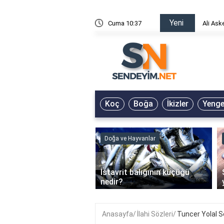
Yeni
risin Önü Sözleri
Cuma 10:37
Ali Ask
Koç
Boğa
İkizler
Yeng
ve Hayvanlar
Doğa ve Hayvanlar
‹
li en çok hangi iklimde
İstavrit balığının küçüğü
r?
nedir?
Anasayfa
İlahi Sözleri
Tuncer Yolal S