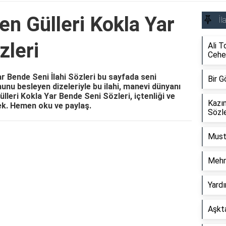
en Gülleri Kokla Yar
İl
zleri
Ali T
Cehe
r Bende Seni İlahi Sözleri bu sayfada seni
Bir G
uhunu besleyen dizeleriyle bu ilahi, manevi dünyanı
lleri Kokla Yar Bende Seni Sözleri, içtenliği ve
Kazı
ek. Hemen oku ve paylaş.
Sözle
Must
Reklam Alanı
Mehm
Yardı
Aşkta