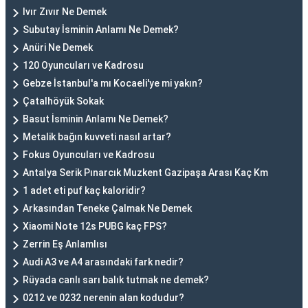
Ivır Zıvır Ne Demek
Subutay İsminin Anlamı Ne Demek?
Anüri Ne Demek
120 Oyuncuları ve Kadrosu
Gebze İstanbul'a mı Kocaeli'ye mi yakın?
Çatalhöyük Sokak
Basut İsminin Anlamı Ne Demek?
Metalik bağın kuvveti nasıl artar?
Fokus Oyuncuları ve Kadrosu
Antalya Serik Pınarcık Muzkent Gazipaşa Arası Kaç Km
1 adet eti puf kaç kaloridir?
Arkasından Teneke Çalmak Ne Demek
Xiaomi Note 12s PUBG kaç FPS?
Zerrin Eş Anlamlısı
Audi A3 ve A4 arasındaki fark nedir?
Rüyada canlı sarı balık tutmak ne demek?
0212 ve 0232 nerenin alan kodudur?