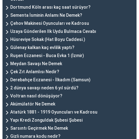
Dortmund Köln arası kaç saat sürüyor?
Sementa İsminin Anlamı Ne Demek?
Çehov Makinesi Oyuncuları ve Kadrosu
Uzaya Gönderilen Ilk Uydu Bulmaca Cevabı
Hüsreviye Sokak (Hat Boyu Caddesi.)
Gülenay kalkan kaç evlilik yaptı?
Ruşen Eczanesi - Buca Evka 1 (İzmir)
Meydan Savaşı Ne Demek
Çek Zıt Anlamlısı Nedir?
Derebahçe Eczanesi - İlkadım (Samsun)
2 dünya savaşı neden 6 yıl sürdü?
Voltran nasıl dönüşüyor?
Akümülatör Ne Demek
Atatürk 1881 - 1919 Oyuncuları ve Kadrosu
Yapı Kredi Zonguldak Şubesi Şubesi
Sarsıntı Geçirmek Ne Demek
Gizli numara kodu nedir?