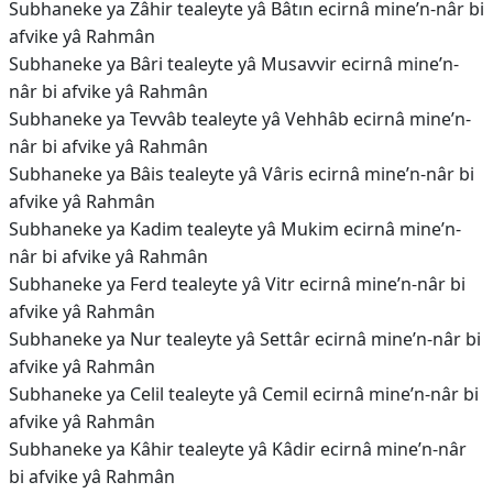
Subhaneke ya Zâhir tealeyte yâ Bâtın ecirnâ mine’n-nâr bi
afvike yâ Rahmân
Subhaneke ya Bâri tealeyte yâ Musavvir ecirnâ mine’n-
nâr bi afvike yâ Rahmân
Subhaneke ya Tevvâb tealeyte yâ Vehhâb ecirnâ mine’n-
nâr bi afvike yâ Rahmân
Subhaneke ya Bâis tealeyte yâ Vâris ecirnâ mine’n-nâr bi
afvike yâ Rahmân
Subhaneke ya Kadim tealeyte yâ Mukim ecirnâ mine’n-
nâr bi afvike yâ Rahmân
Subhaneke ya Ferd tealeyte yâ Vitr ecirnâ mine’n-nâr bi
afvike yâ Rahmân
Subhaneke ya Nur tealeyte yâ Settâr ecirnâ mine’n-nâr bi
afvike yâ Rahmân
Subhaneke ya Celil tealeyte yâ Cemil ecirnâ mine’n-nâr bi
afvike yâ Rahmân
Subhaneke ya Kâhir tealeyte yâ Kâdir ecirnâ mine’n-nâr
bi afvike yâ Rahmân