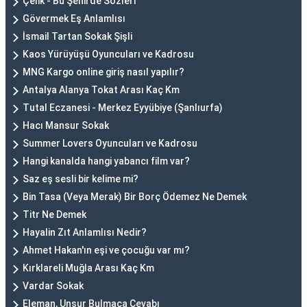
Çelik - Bu Şehirde Sözleri
Gövermek Eş Anlamlısı
İsmail Tartan Sokak Şişli
Kaos Yürüyüşü Oyuncuları ve Kadrosu
MNG Kargo online giriş nasıl yapılır?
Antalya Alanya Tokat Arası Kaç Km
Tutal Eczanesi - Merkez Eyyübiye (Şanlıurfa)
Hacı Mansur Sokak
Summer Lovers Oyuncuları ve Kadrosu
Hangi kanalda hangi yabancı film var?
Saz eş sesli bir kelime mi?
Bin Tasa (Veya Merak) Bir Borç Ödemez Ne Demek
Titr Ne Demek
Hayalin Zıt Anlamlısı Nedir?
Ahmet Hakan'ın eşi ve çocuğu var mı?
Kırklareli Muğla Arası Kaç Km
Vardar Sokak
Eleman, Unsur Bulmaca Cevabı