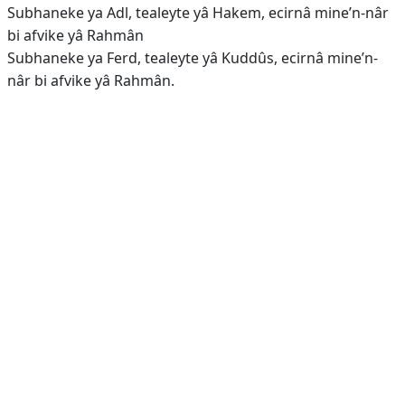
Subhaneke ya Adl, tealeyte yâ Hakem, ecirnâ mine’n-nâr
bi afvike yâ Rahmân
Subhaneke ya Ferd, tealeyte yâ Kuddûs, ecirnâ mine’n-
nâr bi afvike yâ Rahmân.
Reklam Alanı