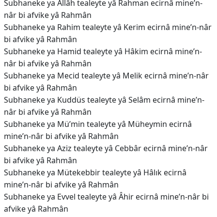
Subhaneke ya Allâh tealeyte yâ Rahman ecirnâ mine’n-
nâr bi afvike yâ Rahmân
Subhaneke ya Rahim tealeyte yâ Kerim ecirnâ mine’n-nâr
bi afvike yâ Rahmân
Subhaneke ya Hamid tealeyte yâ Hâkim ecirnâ mine’n-
nâr bi afvike yâ Rahmân
Subhaneke ya Mecid tealeyte yâ Melik ecirnâ mine’n-nâr
bi afvike yâ Rahmân
Subhaneke ya Kuddüs tealeyte yâ Selâm ecirnâ mine’n-
nâr bi afvike yâ Rahmân
Subhaneke ya Mü’min tealeyte yâ Müheymin ecirnâ
mine’n-nâr bi afvike yâ Rahmân
Subhaneke ya Aziz tealeyte yâ Cebbâr ecirnâ mine’n-nâr
bi afvike yâ Rahmân
Subhaneke ya Mütekebbir tealeyte yâ Hâlık ecirnâ
mine’n-nâr bi afvike yâ Rahmân
Subhaneke ya Evvel tealeyte yâ Âhir ecirnâ mine’n-nâr bi
afvike yâ Rahmân