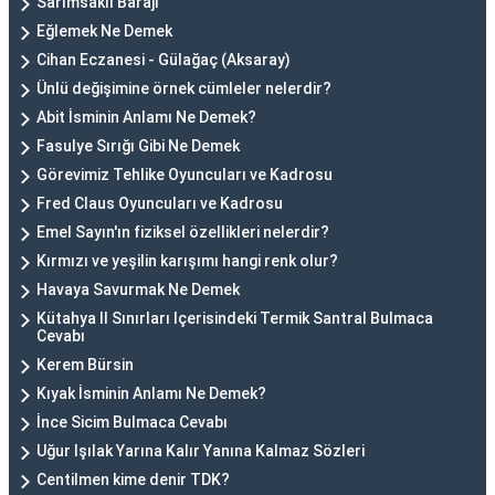
Sarımsaklı Barajı
Eğlemek Ne Demek
Cihan Eczanesi - Gülağaç (Aksaray)
Ünlü değişimine örnek cümleler nelerdir?
Abit İsminin Anlamı Ne Demek?
Fasulye Sırığı Gibi Ne Demek
Görevimiz Tehlike Oyuncuları ve Kadrosu
Fred Claus Oyuncuları ve Kadrosu
Emel Sayın'ın fiziksel özellikleri nelerdir?
Kırmızı ve yeşilin karışımı hangi renk olur?
Havaya Savurmak Ne Demek
Kütahya Il Sınırları Içerisindeki Termik Santral Bulmaca
Cevabı
Kerem Bürsin
Kıyak İsminin Anlamı Ne Demek?
İnce Sicim Bulmaca Cevabı
Uğur Işılak Yarına Kalır Yanına Kalmaz Sözleri
Centilmen kime denir TDK?