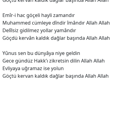
Göçtü kervan kaldık dağlar başında Allah Allah
Emîr-i hac göçeli hayli zamandır
Muhammed cümleye dîndir îmândır Allah Allah
Delîlsiz gidilmez yollar yamândır
Göçdü kervân kaldık dağlar başında Allah Allah
Yûnus sen bu dünyâya niye geldin
Gece gündüz Hakk’ı zikretsin dilin Allah Allah
Evliyaya uğramaz ise yolun
Göçtü kervan kaldık dağlar başında Allah Allah
Reklam Alanı