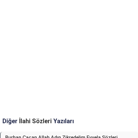
Diğer
İlahi Sözleri
Yazıları
Burhan Çaçan Allah Adın Zikredelim Evvela Sözleri