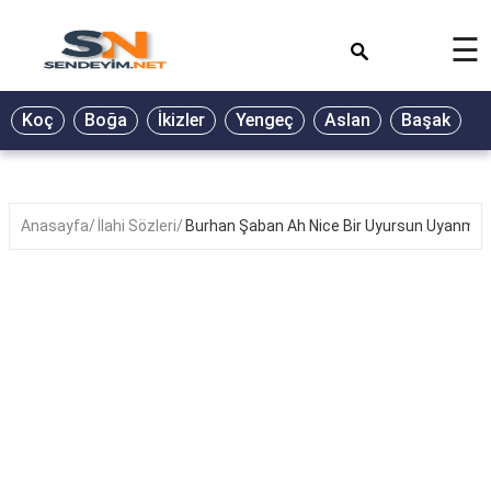
×
☰
BİYOGRAFİ
Koç
Boğa
İkizler
Yengeç
Aslan
Başak
T
GALERİ
GÜZEL
SÖZLER
Anasayfa
İlahi Sözleri
Burhan Şaban Ah Nice Bir Uyursun Uyanmazs
GÜNLÜK
BURÇ
ŞİİR
RÜYA
TABİRLERİ
TÜRKÜ
SÖZLERİ
YEMEK