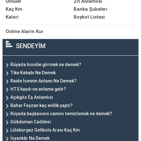
Ünlüler
Zıt Anlamlısı
Kaç Km
Banka Şubeleri
Kalori
Boykot Listesi
Online Alarm Kur
SENDEYİM
Rüyada hoodie görmek ne demek?
Tike Kebabı Ne Demek
Raide İsminin Anlamı Ne Demek?
HTS kaydı ne anlama gelir?
Açıkgöz Eş Anlamlısı
Bahar Feyzan kaç evlilik yaptı?
Rüyada başkasının camını temizlemek ne demek?
Gökduman Caddesi
Lüleburgaz Gelibolu Arası Kaç Km
İsyankâr Ne Demek