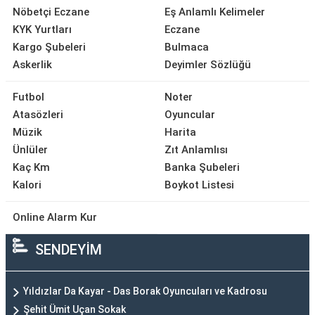
Nöbetçi Eczane
Eş Anlamlı Kelimeler
KYK Yurtları
Eczane
Kargo Şubeleri
Bulmaca
Askerlik
Deyimler Sözlüğü
Futbol
Noter
Atasözleri
Oyuncular
Müzik
Harita
Ünlüler
Zıt Anlamlısı
Kaç Km
Banka Şubeleri
Kalori
Boykot Listesi
Online Alarm Kur
SENDEYİM
Yıldızlar Da Kayar - Das Borak Oyuncuları ve Kadrosu
Şehit Ümit Uçan Sokak