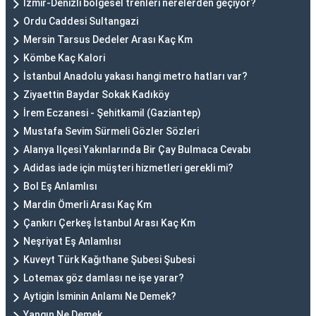
İzmir-Denizli bölgesel trenleri nerelerden geçiyor?
Ordu Caddesi Sultangazi
Mersin Tarsus Dedeler Arası Kaç Km
Kömbe Kaç Kalori
İstanbul Anadolu yakası hangi metro hatları var?
Ziyaettin Baydar Sokak Kadıköy
İrem Eczanesi - Şehitkamil (Gaziantep)
Mustafa Sevim Sürmeli Gözler Sözleri
Alanya Ilçesi Yakınlarında Bir Çay Bulmaca Cevabı
Adidas iade için müşteri hizmetleri gerekli mi?
Bol Eş Anlamlısı
Mardin Ömerli Arası Kaç Km
Çankırı Çerkeş İstanbul Arası Kaç Km
Neşriyat Eş Anlamlısı
Kuveyt Türk Kağıthane Şubesi Şubesi
Lotemax göz damlası ne işe yarar?
Aytigin İsminin Anlamı Ne Demek?
Yangın Ne Demek