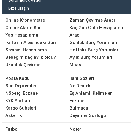
Sorumluluk Reddi
Bize Ulaşın
Online Kronometre
Zaman Çevirme Aracı
Online Alarm Kur
Kaç Gün Oldu Hesaplama
Yaş Hesaplama
Aracı
İki Tarih Arasındaki Gün
Günlük Burç Yorumları
Sayısını Hesaplama
Haftalık Burç Yorumları
Bebeğim kaç aylık oldu?
Aylık Burç Yorumları
Uzunluk Çevirme
Maaş
Posta Kodu
İlahi Sözleri
Son Depremler
Ne Demek
Nöbetçi Eczane
Eş Anlamlı Kelimeler
KYK Yurtları
Eczane
Kargo Şubeleri
Bulmaca
Askerlik
Deyimler Sözlüğü
Futbol
Noter