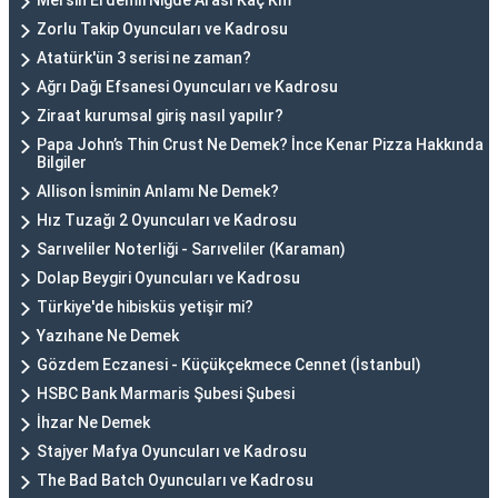
Mersin Erdemli Niğde Arası Kaç Km
Zorlu Takip Oyuncuları ve Kadrosu
Atatürk'ün 3 serisi ne zaman?
Ağrı Dağı Efsanesi Oyuncuları ve Kadrosu
Ziraat kurumsal giriş nasıl yapılır?
Papa John’s Thin Crust Ne Demek? İnce Kenar Pizza Hakkında
Bilgiler
Allison İsminin Anlamı Ne Demek?
Hız Tuzağı 2 Oyuncuları ve Kadrosu
Sarıveliler Noterliği - Sarıveliler (Karaman)
Dolap Beygiri Oyuncuları ve Kadrosu
Türkiye'de hibisküs yetişir mi?
Yazıhane Ne Demek
Gözdem Eczanesi - Küçükçekmece Cennet (İstanbul)
HSBC Bank Marmaris Şubesi Şubesi
İhzar Ne Demek
Stajyer Mafya Oyuncuları ve Kadrosu
The Bad Batch Oyuncuları ve Kadrosu