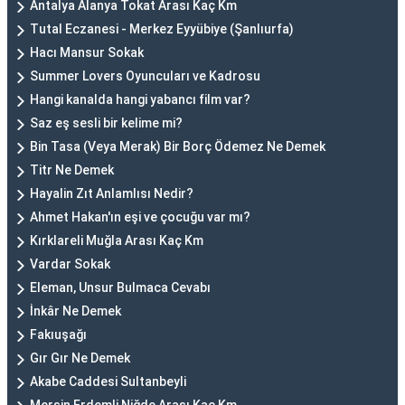
Antalya Alanya Tokat Arası Kaç Km
Tutal Eczanesi - Merkez Eyyübiye (Şanlıurfa)
Hacı Mansur Sokak
Summer Lovers Oyuncuları ve Kadrosu
Hangi kanalda hangi yabancı film var?
Saz eş sesli bir kelime mi?
Bin Tasa (Veya Merak) Bir Borç Ödemez Ne Demek
Titr Ne Demek
Hayalin Zıt Anlamlısı Nedir?
Ahmet Hakan'ın eşi ve çocuğu var mı?
Kırklareli Muğla Arası Kaç Km
Vardar Sokak
Eleman, Unsur Bulmaca Cevabı
İnkâr Ne Demek
Fakıuşağı
Gır Gır Ne Demek
Akabe Caddesi Sultanbeyli