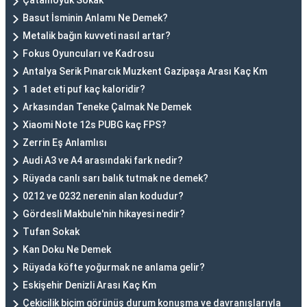
Çatalhöyük Sokak
Basut İsminin Anlamı Ne Demek?
Metalik bağın kuvveti nasıl artar?
Fokus Oyuncuları ve Kadrosu
Antalya Serik Pınarcık Muzkent Gazipaşa Arası Kaç Km
1 adet eti puf kaç kaloridir?
Arkasından Teneke Çalmak Ne Demek
Xiaomi Note 12s PUBG kaç FPS?
Zerrin Eş Anlamlısı
Audi A3 ve A4 arasındaki fark nedir?
Rüyada canlı sarı balık tutmak ne demek?
0212 ve 0232 nerenin alan kodudur?
Gördesli Makbule'nin hikayesi nedir?
Tufan Sokak
Kan Doku Ne Demek
Rüyada köfte yoğurmak ne anlama gelir?
Eskişehir Denizli Arası Kaç Km
Çekicilik biçim görünüş durum konuşma ve davranışlarıyla