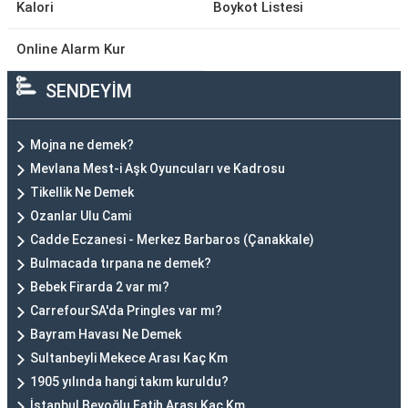
Kalori
Boykot Listesi
Online Alarm Kur
SENDEYİM
Mojna ne demek?
Mevlana Mest-i Aşk Oyuncuları ve Kadrosu
Tikellik Ne Demek
Ozanlar Ulu Cami
Cadde Eczanesi - Merkez Barbaros (Çanakkale)
Bulmacada tırpana ne demek?
Bebek Firarda 2 var mı?
CarrefourSA'da Pringles var mı?
Bayram Havası Ne Demek
Sultanbeyli Mekece Arası Kaç Km
1905 yılında hangi takım kuruldu?
İstanbul Beyoğlu Fatih Arası Kaç Km