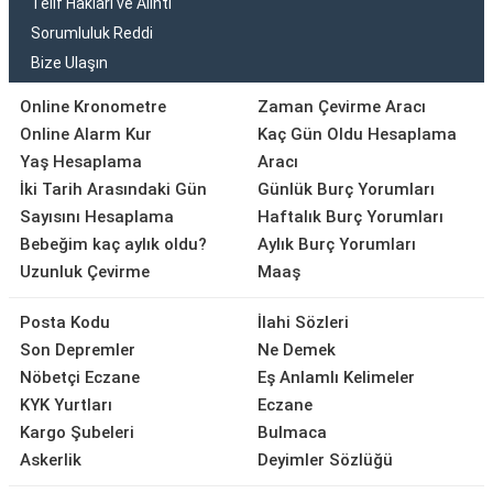
Telif Hakları ve Alıntı
Sorumluluk Reddi
Bize Ulaşın
Online Kronometre
Zaman Çevirme Aracı
Online Alarm Kur
Kaç Gün Oldu Hesaplama
Yaş Hesaplama
Aracı
İki Tarih Arasındaki Gün
Günlük Burç Yorumları
Sayısını Hesaplama
Haftalık Burç Yorumları
Bebeğim kaç aylık oldu?
Aylık Burç Yorumları
Uzunluk Çevirme
Maaş
Posta Kodu
İlahi Sözleri
Son Depremler
Ne Demek
Nöbetçi Eczane
Eş Anlamlı Kelimeler
KYK Yurtları
Eczane
Kargo Şubeleri
Bulmaca
Askerlik
Deyimler Sözlüğü