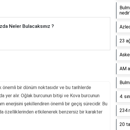
Bulm
nedir
zda Neler Bulacaksınız ?
Azled
23 a
Asker
AM a
Bulma
ak önemli bir dönüm noktasıdır ve bu tarihlerde
ında yer alır. Oğlak burcunun bitişi ve Kova burcunun
4. sı
şam enerjisini şekillendiren önemli bir geçiş sürecidir. Bu
234 n
 da özelliklerinden etkilenerek benzersiz bir karakter
20 ta