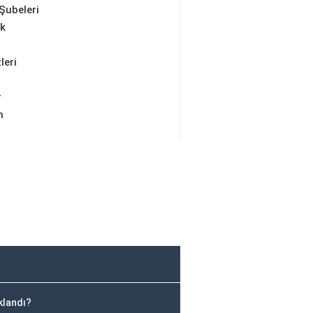
Şubeleri
ik
leri
r
m
klandı?