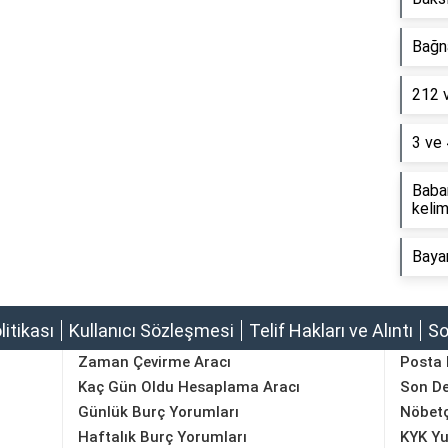
Bağna
212 
3 ve 
Baba
kelim
Baya
olitikası
Kullanıcı Sözleşmesi
Telif Hakları ve Alıntı
So
Zaman Çevirme Aracı
Posta
Kaç Gün Oldu Hesaplama Aracı
Son D
Günlük Burç Yorumları
Nöbetç
Haftalık Burç Yorumları
KYK Yu