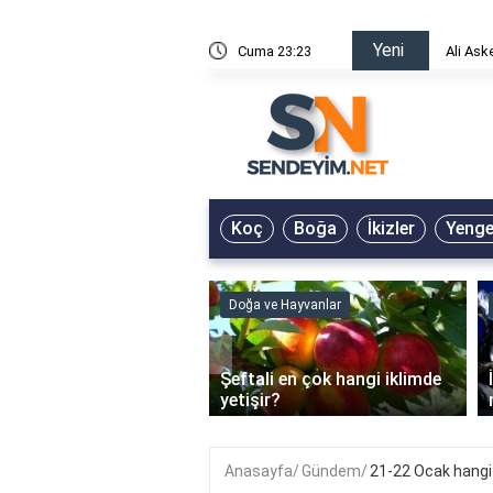
Yeni
risin Önü Sözleri
Cuma 23:23
Ali Ask
Koç
Boğa
İkizler
Yeng
ve Hayvanlar
Doğa ve Hayvanlar
‹
li en çok hangi iklimde
İstavrit balığının küçüğü
r?
nedir?
Anasayfa
Gündem
21-22 Ocak hangi