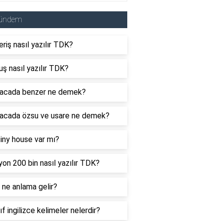
ündem
eriş nasıl yazılır TDK?
uş nasıl yazılır TDK?
acada benzer ne demek?
acada özsu ve usare ne demek?
tiny house var mı?
yon 200 bin nasıl yazılır TDK?
ne anlama gelir?
nıf ingilizce kelimeler nelerdir?