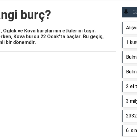
ngi burç?
G
Alışv
 Oğlak ve Kova burçlarının etkilerini taşır.
rken, Kova burcu 22 Ocak'ta başlar. Bu geçiş,
mli bir dönemdir.
1 kur
Bulm
Reklam Alanı
Bulm
2 el 
3 mil
2332 
6. sı