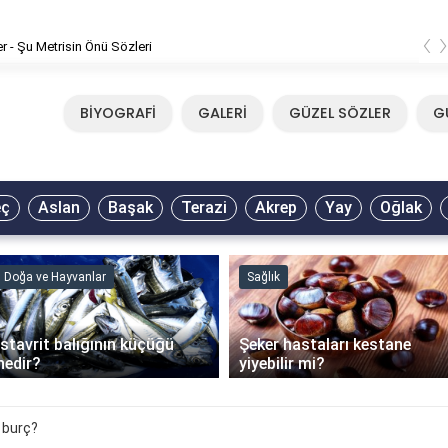
‹
er - Şu Metrisin Önü Sözleri
BİYOGRAFİ
GALERİ
GÜZEL SÖZLER
G
eç
Aslan
Başak
Terazi
Akrep
Yay
Oğlak
Sağlık
Faydalı Bilgiler
Şeker hastaları kestane
İSKİ abonelik iptali nasıl
yiyebilir mi?
yapılır?
 burç?