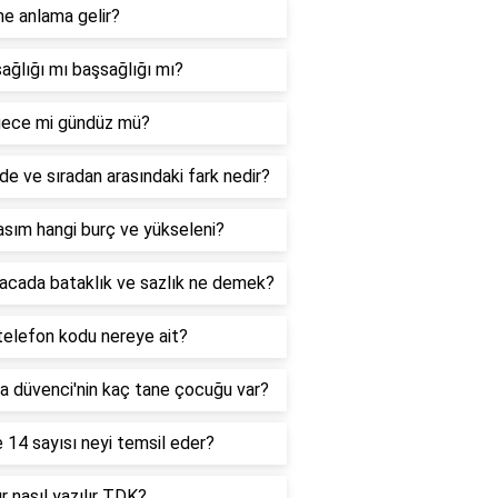
ne anlama gelir?
ağlığı mı başsağlığı mı?
ece mi gündüz mü?
de ve sıradan arasındaki fark nedir?
sım hangi burç ve yükseleni?
acada bataklık ve sazlık ne demek?
telefon kodu nereye ait?
a düvenci'nin kaç tane çocuğu var?
 14 sayısı neyi temsil eder?
r nasıl yazılır TDK?