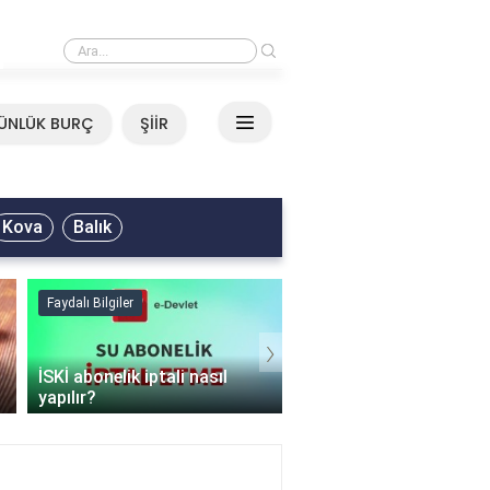
›
Mirkelam - Tavla Sözleri
ÜNLÜK BURÇ
ŞİİR
Kova
Balık
Faydalı Bilgiler
Faydalı Bilgiler
›
Şişme mont hangi
programda kurutulur?
Şofben suyu neden ısı