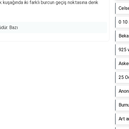
k kuşağında iki farklı burcun geçiş noktasına denk
Cels
0 10 
dür. Bazı
Beka 
925 
Reklam Alanı
Asker
25 Oc
Anon
Burn
Art a