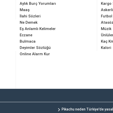
Aylık Burç Yorumları
Kargo 
Maaş
Askerl
İlahi Sözleri
Futbol
Ne Demek
Atasöz
Eş Anlamlı Kelimeler
Müzik
Eczane
Ünlüle
Bulmaca
Kaç K
Deyimler Sözlüğü
Kalori
Online Alarm Kur
Pikachu neden Türkiye'de yasa