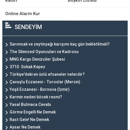
Kalori
Boykot Listesi
Online Alarm Kur
SENDEYİM
Sarımsak ve zeytinyağı karışımı kaç gün bekletilmeli?
The Silenced Oyuncuları ve Kadrosu
MNG Kargo Denizciler Şubesi
3710. Sokak Kepez
Türkiye'deki en ünlü efsaneler nelerdir?
Çavuşlu Eczanesi - Toroslar (Mersin)
Yeşil Eczanesi - Bornova (İzmir)
Karmin neden böcek resmi?
Yasal Bulmaca Cevabı
Görme Engelli Ne Demek
Rast Gele! Ne Demek
Aysar Ne Demek