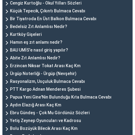
Cengiz Kurtoğlu - Okul Yılları Sözleri
Küçük Tepecik, Çıkıntı Bulmaca Cevabı
Bir Tiyatroda En Üst Balkon Bulmaca Cevabı
Bedelsiz Zıt Anlamlısı Nedir?
Kurtköy Gişeleri
Hamın eş zıt anlamı nedir?
BAU UMİS'e nasıl giriş yapılır?
Abite Zıt Anlamlısı Nedir?
Erzincan Niksar Tokat Arası Kaç Km
Ürgüp Noterliği - Ürgüp (Nevşehir)
Rasyonalizm, Usçuluk Bulmaca Cevabı
PTT Kargo Adnan Menderes Şubesi
Papua Yeni Gine'Nin Bulunduğu Kıta Bulmaca Cevabı
Aydın Elazığ Arası Kaç Km
Ebru Gündeş - Çok Mu Gördünüz Sözleri
Yetiş Zeynep Oyuncuları ve Kadrosu
Bolu Bozüyük Bilecik Arası Kaç Km