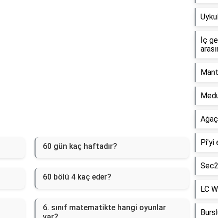
Uykul
İç g
arası
Mant
Medul
Ağaç
Pi'yi
60 gün kaç haftadır?
Sec2x
60 bölü 4 kaç eder?
LC Wa
6. sınıf matematikte hangi oyunlar
Bursl
var?