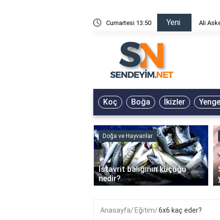
Yeni
risin Önü Sözleri
Cumartesi 13:50
Ali Ask
Koç
Boğa
İkizler
Yeng
ve Hayvanlar
Doğa ve Hayvanlar
‹
li en çok hangi iklimde
İstavrit balığının küçüğü
r?
nedir?
Anasayfa
Eğitim
6x6 kaç eder?