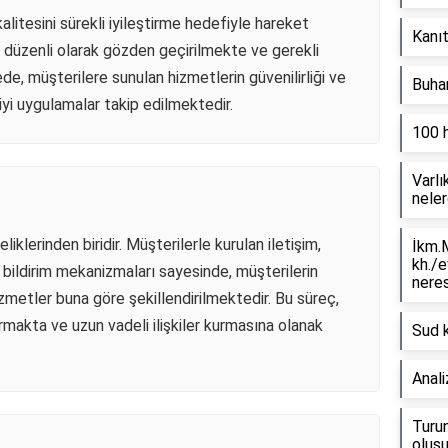
alitesini sürekli iyileştirme hedefiyle hareket
Kanıt
, düzenli olarak gözden geçirilmekte ve gerekli
de, müşterilere sunulan hizmetlerin güvenilirliği ve
Buhar
 iyi uygulamalar takip edilmektedir.
100 
Varlı
neler
liklerinden biridir. Müşterilerle kurulan iletişim,
İkm.M
kh./e
ri bildirim mekanizmaları sayesinde, müşterilerin
neres
zmetler buna göre şekillendirilmektedir. Bu süreç,
rmakta ve uzun vadeli ilişkiler kurmasına olanak
Sud k
Anali
Turun
oluşu