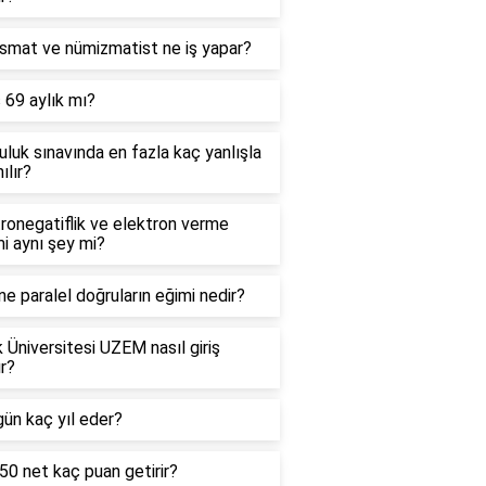
smat ve nümizmatist ne iş yapar?
 69 aylık mı?
uluk sınavında en fazla kaç yanlışla
ılır?
ronegatiflik ve elektron verme
mi aynı şey mi?
e paralel doğruların eğimi nedir?
 Üniversitesi UZEM nasıl giriş
ır?
ün kaç yıl eder?
0 net kaç puan getirir?