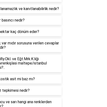
lanamazlık ve kanıtlanabilirlik nedir?
 basıncı nedir?
hektar kaç dönüm eder?
k var mıdır sorusuna verilen cevaplar
dir?
ly.Okl. ve Eğt.Mrk.K.liği
vrenkişlasi maltepe/istanbul
i?..
ostik asit mi baz mı?
z tepkimesi nedir?
cu ve sarı hangi ana renklerden
r?