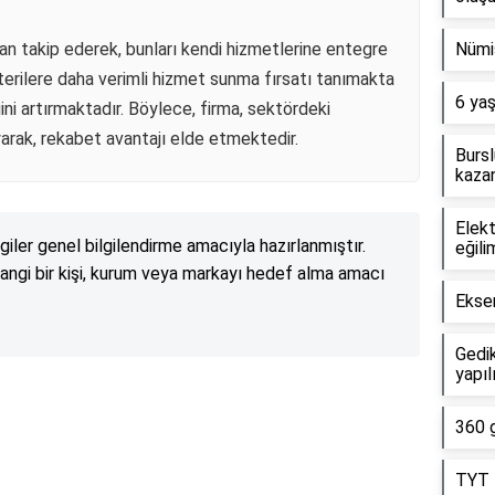
dan takip ederek, bunları kendi hizmetlerine entegre
Nümi
terilere daha verimli hizmet sunma fırsatı tanımakta
6 yaş
ini artırmaktadır. Böylece, firma, sektördeki
arak, rekabet avantajı elde etmektedir.
Bursl
kazan
Elekt
lgiler genel bilgilendirme amacıyla hazırlanmıştır.
eğili
angi bir kişi, kurum veya markayı hedef alma amacı
Eksen
Gedik
yapıl
Reklam Alanı
360 g
TYT 5