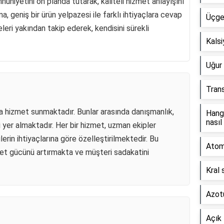
uniyetini ön planda tutarak, kaliteli hizmet anlayışını
 geniş bir ürün yelpazesi ile farklı ihtiyaçlara cevap
Üçgen
eri yakından takip ederek, kendisini sürekli
Kals
Uğur 
Tran
rda hizmet sunmaktadır. Bunlar arasında danışmanlık,
Hang
nasıl
 yer almaktadır. Her bir hizmet, uzman ekipler
rin ihtiyaçlarına göre özelleştirilmektedir. Bu
Atom 
bet gücünü artırmakta ve müşteri sadakatini
Kral 
Azotu
Açık 