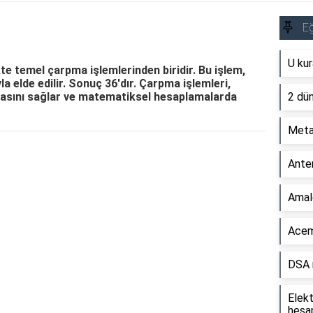
Eğ
U kur
e temel çarpma işlemlerinden biridir. Bu işlem,
la elde edilir. Sonuç 36'dır. Çarpma işlemleri,
anmasını sağlar ve matematiksel hesaplamalarda
2 dün
Metal
Reklam Alanı
Anter
Amal
Acemi
DSA n
Elekt
hesap