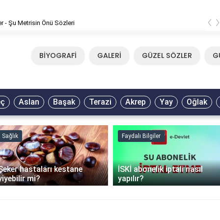
‹
er - Şu Metrisin Önü Sözleri
BİYOGRAFİ
GALERİ
GÜZEL SÖZLER
G
eç
Aslan
Başak
Terazi
Akrep
Yay
Oğlak
Sağlık
Faydalı Bilgiler
Şeker hastaları kestane
İSKİ abonelik iptali nasıl
yiyebilir mi?
yapılır?