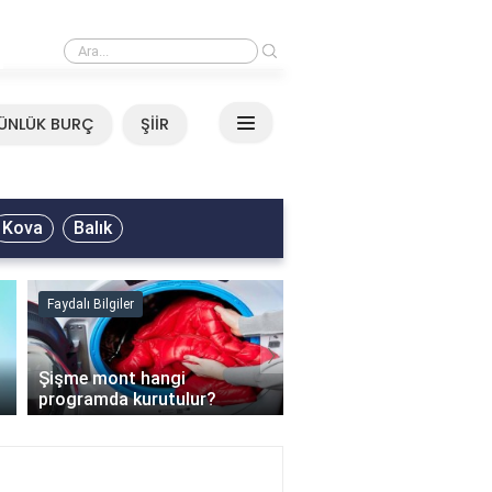
›
Mirkelam - Tavla Sözleri
ÜNLÜK BURÇ
ŞİİR
Kova
Balık
Faydalı Bilgiler
Faydalı Bilgiler
›
Şişme mont hangi
programda kurutulur?
Şofben suyu neden ısı