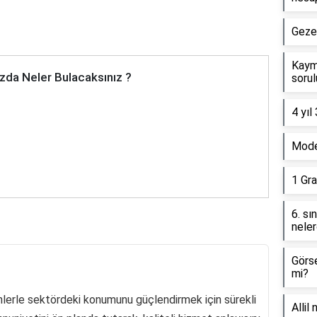
Gezeg
Kaym
zda Neler Bulacaksınız ?
sorul
4 yıl
Model
1 Gra
6. sı
neler
Görse
mi?
ünlerle sektördeki konumunu güçlendirmek için sürekli
Allil