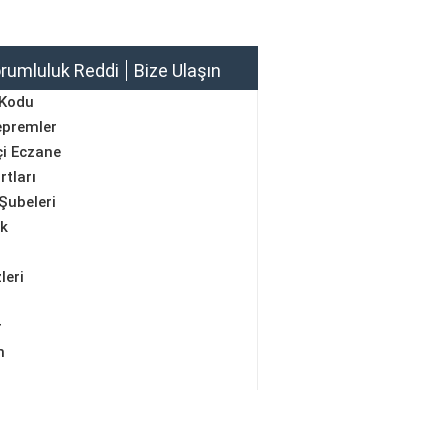
rumluluk Reddi
Bize Ulaşın
 Kodu
epremler
i Eczane
rtları
Şubeleri
ik
leri
r
m