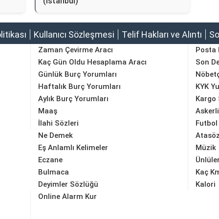
(İstanbul)
olitikası
Kullanıcı Sözleşmesi
Telif Hakları ve Alıntı
So
Zaman Çevirme Aracı
Posta
Kaç Gün Oldu Hesaplama Aracı
Son D
Günlük Burç Yorumları
Nöbetç
Haftalık Burç Yorumları
KYK Yu
Aylık Burç Yorumları
Kargo 
Maaş
Askerl
İlahi Sözleri
Futbol
Ne Demek
Atasöz
Eş Anlamlı Kelimeler
Müzik
Eczane
Ünlüle
Bulmaca
Kaç K
Deyimler Sözlüğü
Kalori
Online Alarm Kur