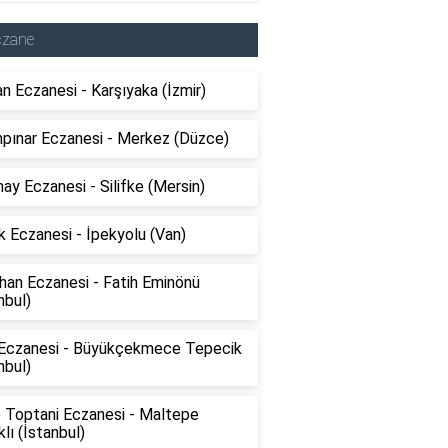
czane
n Eczanesi - Karşıyaka (İzmir)
npınar Eczanesi - Merkez (Düzce)
ay Eczanesi - Silifke (Mersin)
 Eczanesi - İpekyolu (Van)
han Eczanesi - Fatih Eminönü
nbul)
 Eczanesi - Büyükçekmece Tepecik
nbul)
 Toptani Eczanesi - Maltepe
klı (İstanbul)