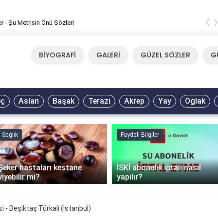
‹
er - Şu Metrisin Önü Sözleri
BİYOGRAFİ
GALERİ
GÜZEL SÖZLER
G
eç
Aslan
Başak
Terazi
Akrep
Yay
Oğlak
Sağlık
Faydalı Bilgiler
Şeker hastaları kestane
İSKİ abonelik iptali nasıl
yiyebilir mi?
yapılır?
 - Beşiktaş Türkali (İstanbul)