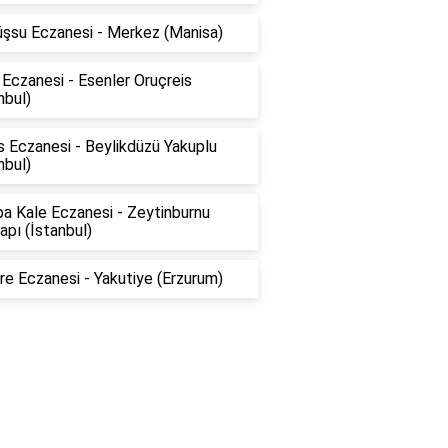
şsu Eczanesi - Merkez (Manisa)
Eczanesi - Esenler Oruçreis
nbul)
 Eczanesi - Beylikdüzü Yakuplu
nbul)
a Kale Eczanesi - Zeytinburnu
pı (İstanbul)
e Eczanesi - Yakutiye (Erzurum)