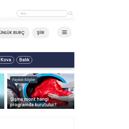
›
Mirkelam - Tavla Sözleri
ÜNLÜK BURÇ
ŞİİR
Kova
Balık
Faydalı Bilgiler
Faydalı Bilgiler
›
Şişme mont hangi
programda kurutulur?
Şofben suyu neden ısı