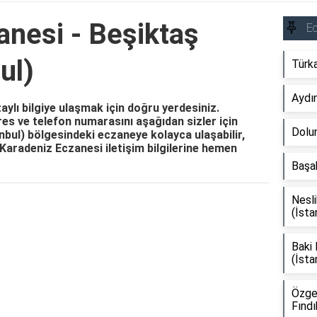
anesi - Beşiktaş
E
ul)
Türka
Aydı
ylı bilgiye ulaşmak için doğru yerdesiniz.
res ve telefon numarasını aşağıdan sizler için
Dolun
anbul) bölgesindeki eczaneye kolayca ulaşabilir,
z. Karadeniz Eczanesi iletişim bilgilerine hemen
Başak
Nesli
Reklam Alanı
(İsta
Baki
(İsta
Özge
Fındı