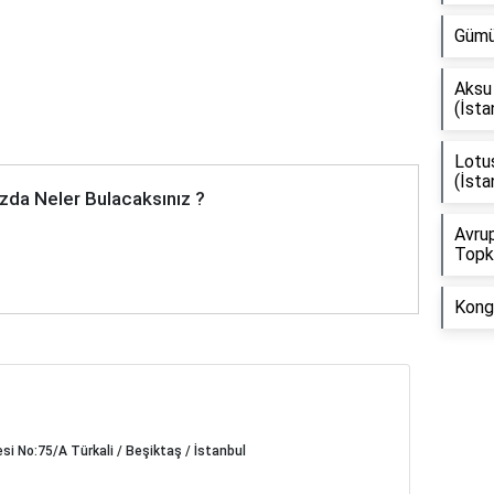
Gümü
Aksu 
(İsta
Lotus
(İsta
zda Neler Bulacaksınız ?
Avrup
Topka
Kongr
si No:75/A Türkali / Beşiktaş / İstanbul