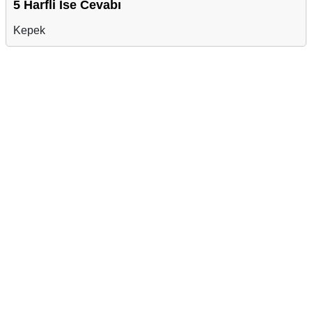
5 Harfli İse Cevabı
Kepek
Reklam Alanı