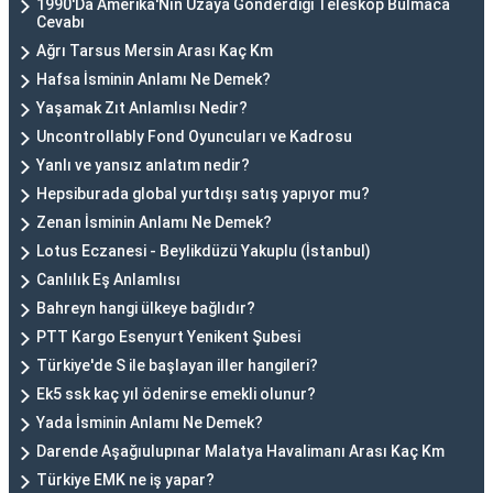
1990'Da Amerika'Nın Uzaya Gönderdiği Teleskop Bulmaca
Cevabı
Ağrı Tarsus Mersin Arası Kaç Km
Hafsa İsminin Anlamı Ne Demek?
Yaşamak Zıt Anlamlısı Nedir?
Uncontrollably Fond Oyuncuları ve Kadrosu
Yanlı ve yansız anlatım nedir?
Hepsiburada global yurtdışı satış yapıyor mu?
Zenan İsminin Anlamı Ne Demek?
Lotus Eczanesi - Beylikdüzü Yakuplu (İstanbul)
Canlılık Eş Anlamlısı
Bahreyn hangi ülkeye bağlıdır?
PTT Kargo Esenyurt Yenikent Şubesi
Türkiye'de S ile başlayan iller hangileri?
Ek5 ssk kaç yıl ödenirse emekli olunur?
Yada İsminin Anlamı Ne Demek?
Darende Aşağıulupınar Malatya Havalimanı Arası Kaç Km
Türkiye EMK ne iş yapar?