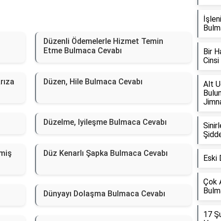
İşle
Bulm
Düzenli Ödemelerle Hizmet Temin
Etme Bulmaca Cevabı
Bir H
Cins
rıza
Düzen, Hile Bulmaca Cevabı
Alt U
Bulun
Jimna
Düzelme, Iyileşme Bulmaca Cevabı
Sini
Şidde
lmiş
Düz Kenarlı Şapka Bulmaca Cevabı
Eski 
Çok A
Bulm
Dünyayı Dolaşma Bulmaca Cevabı
17 Şu