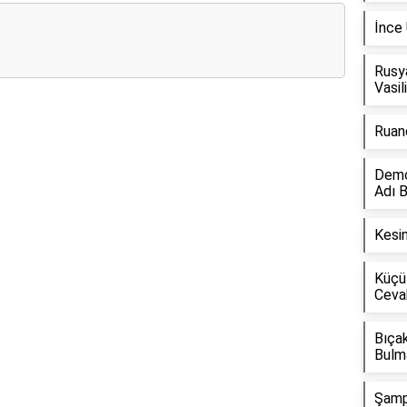
İnce
Rusya
Vasil
Ruan
Reklam Alanı
Demok
Adı 
Kesin
Küçü
Ceva
Bıçak
Bulm
Şamp