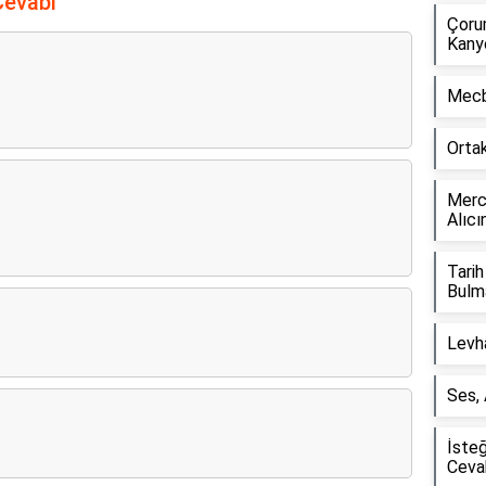
Cevabı
Çorum
Kany
Mecb
Orta
Merce
Alıcı
Tarih
Bulm
Levh
Ses,
İste
Ceva