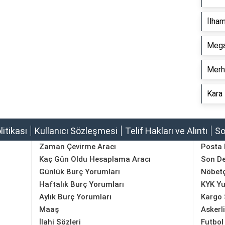
İlha
Mega
Merh
Kara 
olitikası
Kullanıcı Sözleşmesi
Telif Hakları ve Alıntı
So
Zaman Çevirme Aracı
Posta
Kaç Gün Oldu Hesaplama Aracı
Son D
Günlük Burç Yorumları
Nöbetç
Haftalık Burç Yorumları
KYK Yu
Aylık Burç Yorumları
Kargo 
Maaş
Askerl
İlahi Sözleri
Futbol