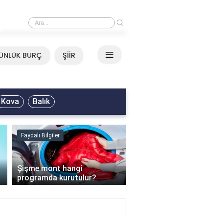
›
Mirkelam - Tavla Sözleri
ÜNLÜK BURÇ
ŞİİR
Kova
Balık
Faydalı Bilgiler
Faydalı Bilgiler
›
Şişme mont hangi
programda kurutulur?
Şofben suyu neden ısı