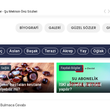
‹
er - Şu Metrisin Önü Sözleri
BİYOGRAFİ
GALERİ
GÜZEL SÖZLER
G
eç
Aslan
Başak
Terazi
Akrep
Yay
Oğlak
Sağlık
Faydalı Bilgiler
Şeker hastaları kestane
İSKİ abonelik iptali nasıl
yiyebilir mi?
yapılır?
 Bulmaca Cevabı