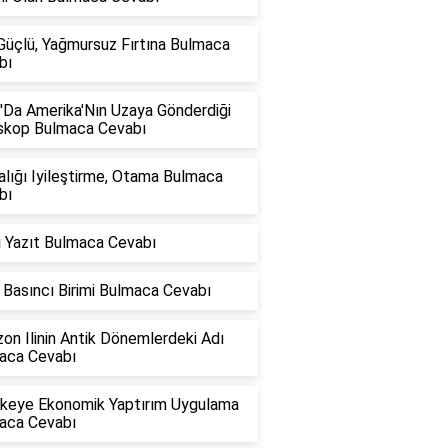
Güçlü, Yağmursuz Fırtına Bulmaca
bı
'Da Amerika'Nın Uzaya Gönderdiği
skop Bulmaca Cevabı
lığı Iyileştirme, Otama Bulmaca
bı
i Yazıt Bulmaca Cevabı
Basıncı Birimi Bulmaca Cevabı
on Ilinin Antik Dönemlerdeki Adı
aca Cevabı
Ülkeye Ekonomik Yaptırım Uygulama
aca Cevabı