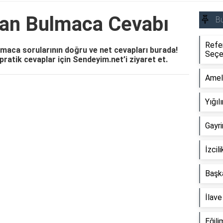
an Bulmaca Cevabı
B
Refe
maca sorularının doğru ve net cevapları burada!
Seçe
ratik cevaplar için Sendeyim.net’i ziyaret et.
Amel
Reklam Alanı
Yığı
Gayr
İzcil
Başka
İlav
Eğili