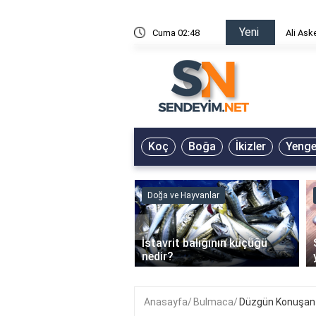
Yeni
risin Önü Sözleri
Cuma 02:48
Ali Ask
Koç
Boğa
İkizler
Yeng
ve Hayvanlar
Doğa ve Hayvanlar
‹
li en çok hangi iklimde
İstavrit balığının küçüğü
r?
nedir?
Anasayfa
Bulmaca
Düzgün Konuşan