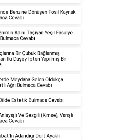
nince Benzine Dönüşen Fosil Kaynak
aca Cevabı
anımın Adını Taşıyan Yeşil Fasulye
i Bulmaca Cevabı
çlarına Bir Çubuk Bağlanmış
an Iki Düşey Ipten Yapılmış Bir
..
rlerde Meydana Gelen Oldukça
tli Ağrı Bulmaca Cevabı
Dilde Estetik Bulmaca Cevabı
nlayışlı Ve Sezgili (Kimse), Varışlı
aca Cevabı
bat'In Adandığı Dört Ayaklı