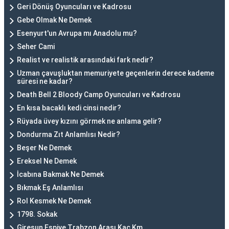
Geri Dönüş Oyuncuları ve Kadrosu
Gebe Olmak Ne Demek
Esenyurt'un Avrupa mı Anadolu mu?
Seher Cami
Realist ve realistik arasındaki fark nedir?
Uzman çavuşluktan memuriyete geçenlerin derece kademe
süresi ne kadar?
Death Bell 2 Bloody Camp Oyuncuları ve Kadrosu
En kısa bacaklı kedi cinsi nedir?
Rüyada üvey kızını görmek ne anlama gelir?
Dondurma Zıt Anlamlısı Nedir?
Beşer Ne Demek
Ereksel Ne Demek
İcabına Bakmak Ne Demek
Bıkmak Eş Anlamlısı
Rol Kesmek Ne Demek
1798. Sokak
Giresun Espiye Trabzon Arası Kaç Km