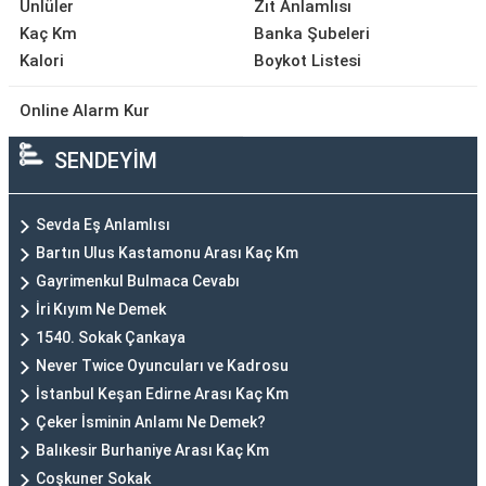
Ünlüler
Zıt Anlamlısı
Kaç Km
Banka Şubeleri
Kalori
Boykot Listesi
Online Alarm Kur
SENDEYİM
Sevda Eş Anlamlısı
Bartın Ulus Kastamonu Arası Kaç Km
Gayrimenkul Bulmaca Cevabı
İri Kıyım Ne Demek
1540. Sokak Çankaya
Never Twice Oyuncuları ve Kadrosu
İstanbul Keşan Edirne Arası Kaç Km
Çeker İsminin Anlamı Ne Demek?
Balıkesir Burhaniye Arası Kaç Km
Coşkuner Sokak