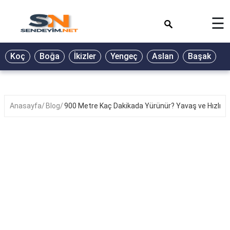
×
☰
BİYOGRAFİ
Koç
Boğa
İkizler
Yengeç
Aslan
Başak
T
GALERİ
GÜZEL
SÖZLER
Anasayfa
Blog
900 Metre Kaç Dakikada Yürünür? Yavaş ve Hızlı Y
GÜNLÜK
BURÇ
ŞİİR
RÜYA
TABİRLERİ
TÜRKÜ
SÖZLERİ
YEMEK