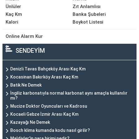
Ünlüler
Zıt Anlamlısı
Kaç Km
Banka Şubeleri
Kalori
Boykot Listesi
Online Alarm Kur
SENDEYİM
Denizli Tavas Bahçeköy Arası Kaç Km
Kocasinan Bakırköy Arası Kaç Km
Batik Ne Demek
İngiliz karbonatıyla normal karbonat aynı amaçla kullanılır
mı?
Mucize Doktor Oyuncuları ve Kadrosu
Kocaeli Gebze İzmir Arası Kaç Km
Kazayağı Ne Demek
Bosch klima kumanda kodu nasıl girilir?
Maldivler'in para birimi nedir?