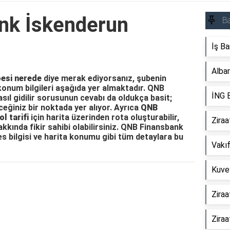
nk İskenderun
Ba
İş Ba
Albar
esi nerede
diye merak ediyorsanız, şubenin
 konum bilgileri aşağıda yer almaktadır. QNB
İNG 
ıl gidilir sorusunun cevabı da oldukça basit;
ceğiniz bir noktada yer alıyor. Ayrıca
QNB
l tarifi
için harita üzerinden rota oluşturabilir,
Ziraa
ında fikir sahibi olabilirsiniz. QNB Finansbank
s bilgisi ve harita konumu gibi tüm detaylara bu
Vakı
Kuve
Reklam Alanı
Ziraa
Ziraa