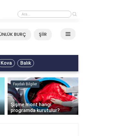
›
Mirkelam - Tavla Sözleri
ÜNLÜK BURÇ
ŞİİR
Kova
Balık
Faydalı Bilgiler
Faydalı Bilgiler
›
Şişme mont hangi
programda kurutulur?
Şofben suyu neden ısı