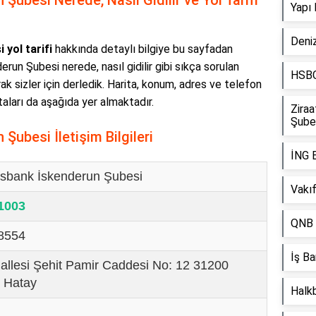
ubesi Nerede, Nasıl Gidilir ve Yol Tarifi
Yapı
Deniz
yol tarifi
hakkında detaylı bilgiye bu sayfadan
erun Şubesi nerede, nasıl gidilir gibi sıkça sorulan
HSBC
rak sizler için derledik. Harita, konum, adres ve telefon
otaları da aşağıda yer almaktadır.
Zira
Şube
ubesi İletişim Bilgileri
İNG 
sbank İskenderun Şubesi
Vakı
 1003
QNB 
 8554
İş Ba
llesi Şehit Pamir Caddesi No: 12 31200
 Hatay
Halk