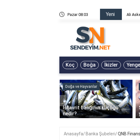
Yeni
risin Önü Sözleri
Pazar 08:03
Ali Ask
Koç
Boğa
İkizler
Yeng
ve Hayvanlar
Doğa ve Hayvanlar
‹
li en çok hangi iklimde
İstavrit balığının küçüğü
r?
nedir?
Anasayfa
Banka Şubeleri
QNB Finans