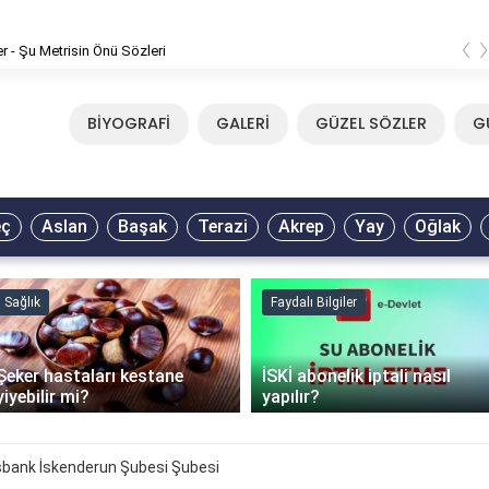
‹
er - Şu Metrisin Önü Sözleri
BİYOGRAFİ
GALERİ
GÜZEL SÖZLER
G
eç
Aslan
Başak
Terazi
Akrep
Yay
Oğlak
Sağlık
Faydalı Bilgiler
Şeker hastaları kestane
İSKİ abonelik iptali nasıl
yiyebilir mi?
yapılır?
bank İskenderun Şubesi Şubesi