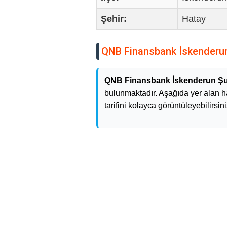
Şehir:
Hatay
QNB Finansbank İskenderu
QNB Finansbank İskenderun Ş
bulunmaktadır. Aşağıda yer alan ha
tarifini kolayca görüntüleyebilirsini