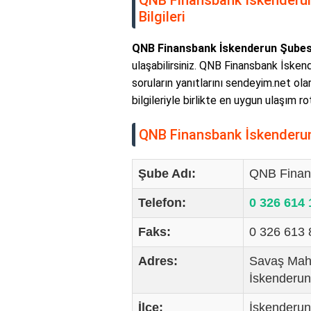
QNB Finansbank İskenderun Ş
Bilgileri
QNB Finansbank İskenderun Şubesi 
ulaşabilirsiniz. QNB Finansbank İskend
soruların yanıtlarını sendeyim.net ola
bilgileriyle birlikte en uygun ulaşım r
QNB Finansbank İskenderun Ş
Şube Adı:
QNB Finan
Telefon:
0 326 614
Faks:
0 326 613
Adres:
Savaş Maha
İskenderun
İlçe:
İskenderun