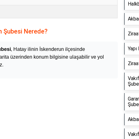
Halkb
Akba
n Şubesi Nerede?
Zira
Yapı 
ubesi
, Hatay ilinin İskenderun ilçesinde
rita üzerinden konum bilgisine ulaşabilir ve yol
Zira
z.
Vakı
Şube
Garan
Şube
Akba
Vakı