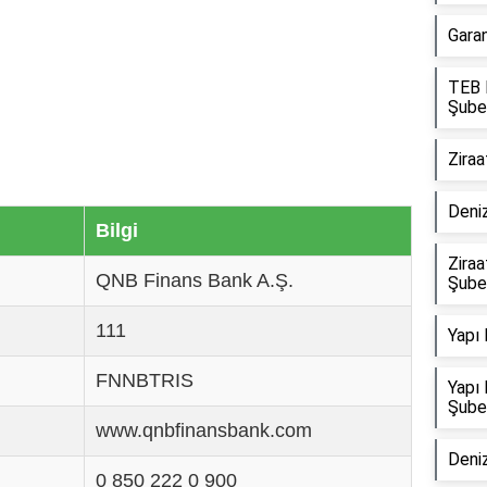
Gara
TEB E
Şube
Ziraa
Deni
Bilgi
Ziraa
QNB Finans Bank A.Ş.
Şube
111
Yapı 
FNNBTRIS
Yapı 
Şube
www.qnbfinansbank.com
Deni
0 850 222 0 900