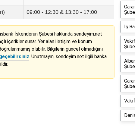
Garan
ri)
09:00 - 12:30 & 13:30 - 17:00
Şube
İş Ba
nsbank İskenderun Şubesi hakkında sendeyim.net
Vakıf
lı içerikler sunar. Yer alan iletişim ve konum
Şube
doğrulanmamış olabilir. Bilgilerin güncel olmadığını
geçebilirsiniz
. Unutmayın, sendeyim.net ilgili banka
Alba
ldir.
Şube
Garan
Şube
Reklam Alanı
Vakı
Deni