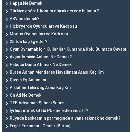
Hapşu Ne Demek
Türkiye coğrafi konum olarak nerede bulunur?
ABV ne demek?
Hiçbiryerde Oyuncuları ve Kadrosu
Modus Oyuncuları ve Kadrosu
25 ton kaç kg eder?
Oyun Oynamak Için Kullanılan Kumanda Kolu Bulmaca Cevabı
Avşar İsminin Anlamı Ne Demek?
Pabucu Dama Atılmak Ne Demek
Bursa Adnan Menderes Havalimanı Arası Kaç Km
Çıvgın Eş Anlamlısı
Ardahan Tekirdağ Arası Kaç Km
Ön Ad Ne Demek
TEB Adıyaman Şubesi Şubesi
İyi hissetmek kitabı PDF nereden indirilir?
Rüyada başkasının parmağında alyans takmak ne demek?
Erçek Eczanesi - Gemlik (Bursa)