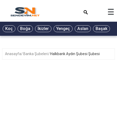
×
☰
BİYOGRAFİ
Koç
Boğa
İkizler
Yengeç
Aslan
Başak
T
GALERİ
GÜZEL
SÖZLER
Anasayfa
Banka Şubeleri
Halkbank Aydın Şubesi Şubesi
GÜNLÜK
BURÇ
ŞİİR
RÜYA
TABİRLERİ
TÜRKÜ
SÖZLERİ
YEMEK