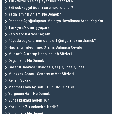
Türkiye'de S ile başlayan iller hangileri?
Ek5 ssk kaç yıl ödenirse emekli olunur?
Yada İsminin Anlamı Ne Demek?
Darende Aşağıulupınar Malatya Havalimanı Arası Kaç Km
Türkiye EMK ne iş yapar?
Van Mardin Arası Kaç Km
Rüyada başkalarının dans ettiğini görmek ne demek?
Hastalığı Iyileştirme, Otama Bulmaca Cevabı
Mustafa Altıntop Hasbunallah Sözleri
Organizma Ne Demek
Garanti Bankası Kuşadası Çarşı Şubesi Şubesi
Muazzez Abacı - Cesaretim Var Sözleri
Kerem Sokak
Mehmet Emin Ay Gönül Hun Oldu Sözleri
Yolgeçen Hanı Ne Demek
Bursa plakası neden 16?
Korkusuz Zıt Anlamlısı Nedir?
Yumurtalık Ne Demek