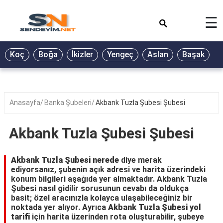
×
☰
BİYOGRAFİ
Koç
Boğa
İkizler
Yengeç
Aslan
Başak
T
GALERİ
GÜZEL
SÖZLER
Anasayfa
Banka Şubeleri
Akbank Tuzla Şubesi Şubesi
GÜNLÜK
BURÇ
Akbank Tuzla Şubesi Şubesi
ŞİİR
Akbank Tuzla Şubesi nerede
diye merak
RÜYA
ediyorsanız, şubenin açık adresi ve harita üzerindeki
TABİRLERİ
konum bilgileri aşağıda yer almaktadır. Akbank Tuzla
Şubesi nasıl gidilir sorusunun cevabı da oldukça
TÜRKÜ
basit; özel aracınızla kolayca ulaşabileceğiniz bir
SÖZLERİ
noktada yer alıyor. Ayrıca
Akbank Tuzla Şubesi yol
tarifi
için harita üzerinden rota oluşturabilir, şubeye
YEMEK