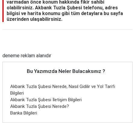
varmadan önce konum hakkında fikir sahibi
TARİFLERİ
olabilirsiniz. Akbank Tuzla Şubesi telefonu, adres
bilgisi ve harita konumu gibi tüm detaylara bu sayfa
HİKAYELER
üzerinden ulaşabilirsiniz.
Bize
Ulaşın
Reklam Alanı
deneme reklam alanıdır
Bu Yazımızda Neler Bulacaksınız ?
Akbank Tuzla Şubesi Nerede, Nasıl Gidilir ve Yol Tarifi
Bilgileri
Akbank Tuzla Şubesi İletişim Bilgileri
Akbank Tuzla Şubesi Nerede?
Banka Bilgileri