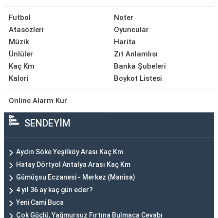
Futbol
Noter
Atasözleri
Oyuncular
Müzik
Harita
Ünlüler
Zıt Anlamlısı
Kaç Km
Banka Şubeleri
Kalori
Boykot Listesi
Online Alarm Kur
SENDEYİM
Aydın Söke Yeşilköy Arası Kaç Km
Hatay Dörtyol Antalya Arası Kaç Km
Gümüşsu Eczanesi - Merkez (Manisa)
4 yıl 36 ay kaç gün eder?
Yeni Cami Buca
Çok Güçlü, Yağmursuz Fırtına Bulmaca Cevabı